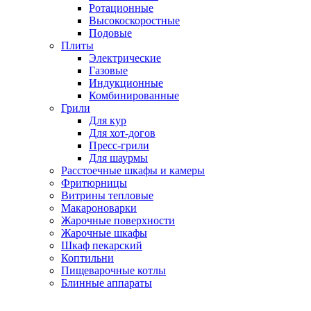
Ротационные
Высокоскоростные
Подовые
Плиты
Электрические
Газовые
Индукционные
Комбинированные
Грили
Для кур
Для хот-догов
Пресс-грили
Для шаурмы
Расстоечные шкафы и камеры
Фритюрницы
Витрины тепловые
Макароноварки
Жарочные поверхности
Жарочные шкафы
Шкаф пекарский
Коптильни
Пищеварочные котлы
Блинные аппараты