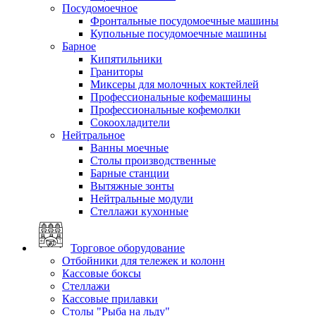
Посудомоечное
Фронтальные посудомоечные машины
Купольные посудомоечные машины
Барное
Кипятильники
Граниторы
Миксеры для молочных коктейлей
Профессиональные кофемашины
Профессиональные кофемолки
Сокоохладители
Нейтральное
Ванны моечные
Столы производственные
Барные станции
Вытяжные зонты
Нейтральные модули
Стеллажи кухонные
Торговое оборудование
Отбойники для тележек и колонн
Кассовые боксы
Стеллажи
Кассовые прилавки
Столы "Рыба на льду"