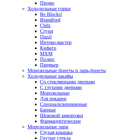
Промо
Холодильные горки
Be Blocks!
Brandford
Chilz
Cryspi
Dazzl
Интеко-мастер
Кифато
МХМ
Полюс
Премьер
Морозильные бонеты и ларь-бонеты
Холодильные шкафы
Со стеклянными дверьми
С глухими дверьми
Морозильные
Для пекарен
Специализированные
Барные
Шоковой заморозки
Фармацевтические
Морозильные лари
Глухая крышка
Гнутые стекла