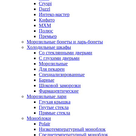
Cryspi
Dazzl
Интеко-мастер
Кифато
МХМ
Полюс
Премьер
Морозильные бонеты и ларь-бонеты
Холодильные шкафы
Со стеклянными дверьми
С глухими дверьми
Морозильные
Для пекарен
Специализированные
Барные
Шоковой заморозки
Фармацевтические
Морозильные лари
Глухая крышка
Гнутые стекла
Прямые стекла
Моноблоки
Polair
Низкотемпературный моноблок
Среднетемпературный моноблок