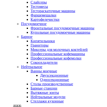
Слайсеры
Тестомесы
Тестораскаточные машины
Фаршемешалки
Картофелечистки
Посудомоечное
Фронтальные посудомоечные машины
Купольные посудомоечные машины
Барное
Кипятильники
Граниторы
Миксеры для молочных коктейлей
Профессиональные кофемашины
Профессиональные кофемолки
Сокоохладители
Нейтральное
Ванны моечные
Двухсекционные
Односекционные
Столы производственные
Барные станции
Вытяжные зонты
Нейтральные модули
Стеллажи кухонные