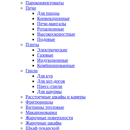
Пароконвектоматы
Печи
Для пиццы
Конвекционные
Печи-мангалы
Ротационные
Высокоскоростные
Подовые
Плиты
Электрические
Газовые
Индукционные
Комбинированные
Грили
Для кур
Для хот-догов
Пресс-грили
Для шаурмы
Расстоечные шкафы и камеры
Фритюрницы
Витрины тепловые
Макароноварки
Жарочные поверхности
Жарочные шкафы
Шкаф пекарский