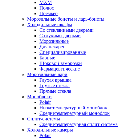
МХМ
Полюс
Премьер
Морозильные бонеты и ларь-бонеты
Холодильные шкафы
Со стеклянными дверьми
С глухими дверьми
Морозильные
Для пекарен
Специализированные
Барные
Шоковой заморозки
Фармацевтические
Морозильные лари
Глухая крышка
Гнутые стекла
Прямые стекла
Моноблоки
Polair
Низкотемпературный моноблок
Среднетемпературный моноблок
Сплит-системы
Среднетемпературная сплит-система
Холодильные камеры
Polair