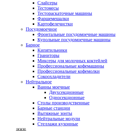
Слайсеры
Тестомесы
Тестораскаточные машины
Фаршемешалки
Картофелечистки
Посудомоечное
Фронтальные посудомоечные машины
Купольные посудомоечные машины
Барное
Кипятильники
Граниторы
Миксеры для молочных коктейлей
Профессиональные кофемашины
Профессиональные кофемолки
Сокоохладители
Нейтральное
Ванны моечные
Двухсекционные
Односекционные
Столы производственные
Барные станции
Вытяжные зонты
Нейтральные модули
Стеллажи кухонные