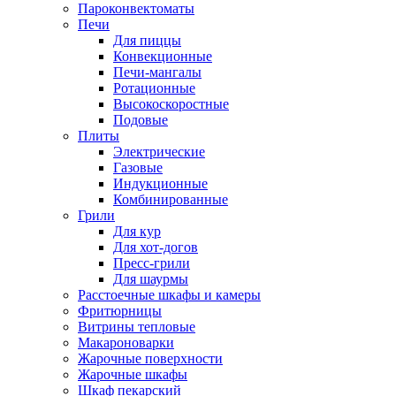
Пароконвектоматы
Печи
Для пиццы
Конвекционные
Печи-мангалы
Ротационные
Высокоскоростные
Подовые
Плиты
Электрические
Газовые
Индукционные
Комбинированные
Грили
Для кур
Для хот-догов
Пресс-грили
Для шаурмы
Расстоечные шкафы и камеры
Фритюрницы
Витрины тепловые
Макароноварки
Жарочные поверхности
Жарочные шкафы
Шкаф пекарский