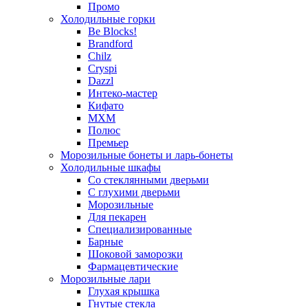
Промо
Холодильные горки
Be Blocks!
Brandford
Chilz
Cryspi
Dazzl
Интеко-мастер
Кифато
МХМ
Полюс
Премьер
Морозильные бонеты и ларь-бонеты
Холодильные шкафы
Со стеклянными дверьми
С глухими дверьми
Морозильные
Для пекарен
Специализированные
Барные
Шоковой заморозки
Фармацевтические
Морозильные лари
Глухая крышка
Гнутые стекла