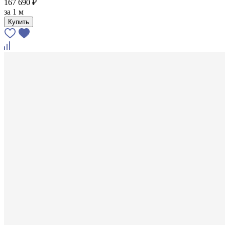
167 690 ₽
за
1 м
Купить