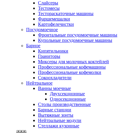
Слайсеры
Тестомесы
Тестораскаточные машины
Фаршемешалки
Картофелечистки
Посудомоечное
Фронтальные посудомоечные машины
Купольные посудомоечные машины
Барное
Кипятильники
Граниторы
Миксеры для молочных коктейлей
Профессиональные кофемашины
Профессиональные кофемолки
Сокоохладители
Нейтральное
Ванны моечные
Двухсекционные
Односекционные
Столы производственные
Барные станции
Вытяжные зонты
Нейтральные модули
Стеллажи кухонные