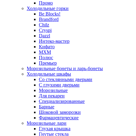
Промо
Холодильные горки
Be Blocks!
Brandford
Chilz
Cryspi
Dazzl
Интеко-мастер
Кифато
МХМ
Полюс
Премьер
Морозильные бонеты и ларь-бонеты
Холодильные шкафы
Со стеклянными дверьми
С глухими дверьми
Морозильные
Для пекарен
Специализированные
Барные
Шоковой заморозки
Фармацевтические
Морозильные лари
Глухая крышка
Гнутые стекла