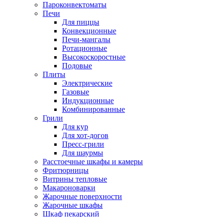
Пароконвектоматы
Печи
Для пиццы
Конвекционные
Печи-мангалы
Ротационные
Высокоскоростные
Подовые
Плиты
Электрические
Газовые
Индукционные
Комбинированные
Грили
Для кур
Для хот-догов
Пресс-грили
Для шаурмы
Расстоечные шкафы и камеры
Фритюрницы
Витрины тепловые
Макароноварки
Жарочные поверхности
Жарочные шкафы
Шкаф пекарский