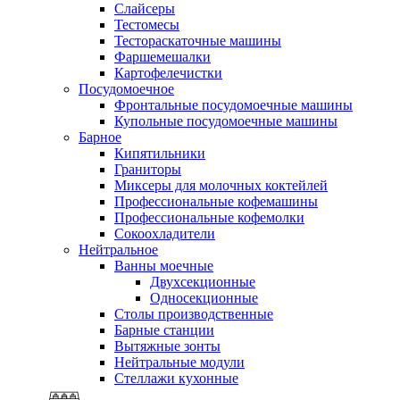
Слайсеры
Тестомесы
Тестораскаточные машины
Фаршемешалки
Картофелечистки
Посудомоечное
Фронтальные посудомоечные машины
Купольные посудомоечные машины
Барное
Кипятильники
Граниторы
Миксеры для молочных коктейлей
Профессиональные кофемашины
Профессиональные кофемолки
Сокоохладители
Нейтральное
Ванны моечные
Двухсекционные
Односекционные
Столы производственные
Барные станции
Вытяжные зонты
Нейтральные модули
Стеллажи кухонные