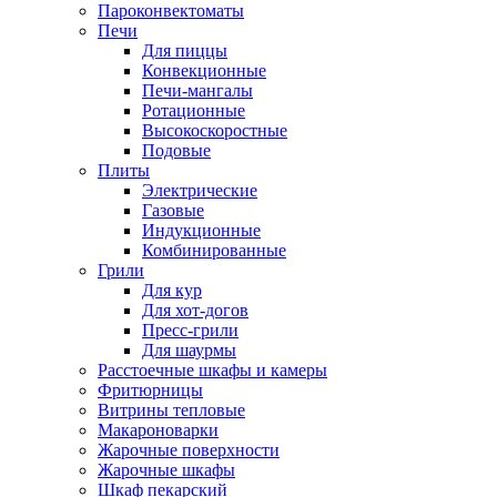
Пароконвектоматы
Печи
Для пиццы
Конвекционные
Печи-мангалы
Ротационные
Высокоскоростные
Подовые
Плиты
Электрические
Газовые
Индукционные
Комбинированные
Грили
Для кур
Для хот-догов
Пресс-грили
Для шаурмы
Расстоечные шкафы и камеры
Фритюрницы
Витрины тепловые
Макароноварки
Жарочные поверхности
Жарочные шкафы
Шкаф пекарский