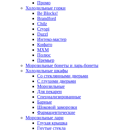
Промо
Холодильные горки
Be Blocks!
Brandford
Chilz
Cryspi
Dazzl
Интеко-мастер
Кифато
МХМ
Полюс
Премьер
Морозильные бонеты и ларь-бонеты
Холодильные шкафы
Со стеклянными дверьми
С глухими дверьми
Морозильные
Для пекарен
Специализированные
Барные
Шоковой заморозки
Фармацевтические
Морозильные лари
Глухая крышка
Гнутые стекла