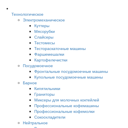
Технологическое
Электромеханическое
Куттеры
Мясорубки
Слайсеры
Тестомесы
Тестораскаточные машины
Фаршемешалки
Картофелечистки
Посудомоечное
Фронтальные посудомоечные машины
Купольные посудомоечные машины
Барное
Кипятильники
Граниторы
Миксеры для молочных коктейлей
Профессиональные кофемашины
Профессиональные кофемолки
Сокоохладители
Нейтральное