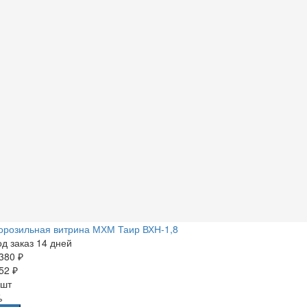
орозильная витрина МХМ Таир ВХН-1,8
д заказ 14 дней
380 ₽
52 ₽
 шт
%