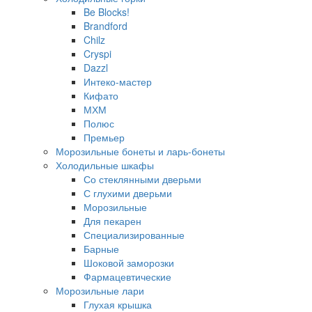
Be Blocks!
Brandford
Chilz
Cryspi
Dazzl
Интеко-мастер
Кифато
МХМ
Полюс
Премьер
Морозильные бонеты и ларь-бонеты
Холодильные шкафы
Со стеклянными дверьми
С глухими дверьми
Морозильные
Для пекарен
Специализированные
Барные
Шоковой заморозки
Фармацевтические
Морозильные лари
Глухая крышка