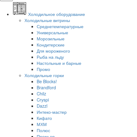
Холодильное оборудование
Холодильные витрины
Среднетемпературные
Универсальные
Морозильные
Кондитерские
Для мороженого
Рыба на льду
Настольные и барные
Промо
Холодильные горки
Be Blocks!
Brandford
Chilz
Cryspi
Dazzl
Интеко-мастер
Кифато
МХМ
Полюс
Премьер