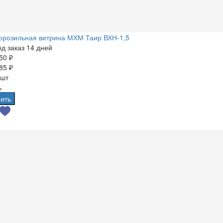
орозильная витрина МХМ Таир ВХН-1,5
д заказ 14 дней
50 ₽
85 ₽
 шт
%
ить