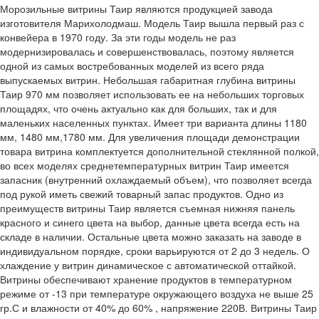
Морозильные витрины Таир являются продукцией завода
изготовителя Марихолодмаш. Модель Таир вышла первый раз с
конвейера в 1970 году. За эти годы модель не раз
модернизировалась и совершенствовалась, поэтому является
одной из самых востребованных моделей из всего ряда
выпускаемых витрин. Небольшая габаритная глубина витрины
Таир 970 мм позволяет использовать ее на небольших торговых
площадях, что очень актуально как для больших, так и для
маленьких населенных пунктах. Имеет три варианта длины 1180
мм, 1480 мм,1780 мм. Для увеличения площади демонстрации
товара витрина комплектуется дополнительной стеклянной полкой,
во всех моделях среднетемпературных витрин Таир имеется
запасник (внутренний охлаждаемый объем), что позволяет всегда
под рукой иметь свежий товарный запас продуктов. Одно из
преимуществ витрины Таир является съемная нижняя панель
красного и синего цвета на выбор, данные цвета всегда есть на
складе в наличии. Остальные цвета можно заказать на заводе в
индивидуальном порядке, сроки варьируются от 2 до 3 недель. О
хлаждение у витрин динамическое с автоматической оттайкой.
Витрины обеспечивают хранение продуктов в температурном
режиме от -13 при температуре окружающего воздуха не выше 25
гр.С и влажности от 40% до 60% , напряжение 220В. Витрины Таир