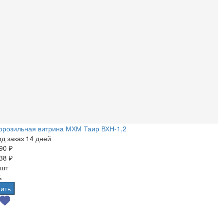
орозильная витрина МХМ Таир ВХН-1,2
д заказ 14 дней
90 ₽
38 ₽
 шт
%
ить