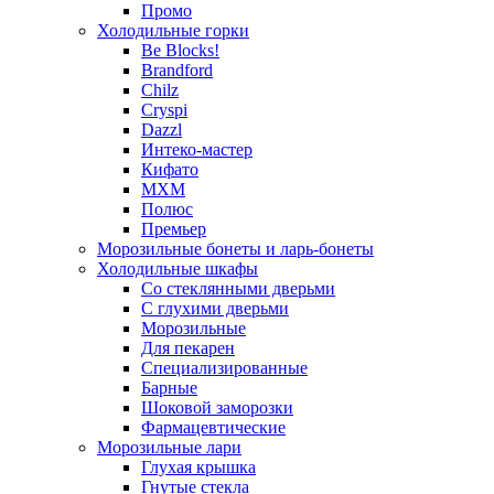
Промо
Холодильные горки
Be Blocks!
Brandford
Chilz
Cryspi
Dazzl
Интеко-мастер
Кифато
МХМ
Полюс
Премьер
Морозильные бонеты и ларь-бонеты
Холодильные шкафы
Со стеклянными дверьми
С глухими дверьми
Морозильные
Для пекарен
Специализированные
Барные
Шоковой заморозки
Фармацевтические
Морозильные лари
Глухая крышка
Гнутые стекла