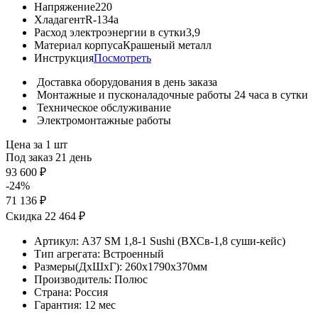
Напряжение
220
Хладагент
R-134a
Расход электроэнергии в сутки
3,9
Материал корпуса
Крашеный металл
Инструкция
Посмотреть
Доставка оборудования в день заказа
Монтажные и пусконаладочные работы 24 часа в сутки
Техническое обслуживание
Электромонтажные работы
Цена за 1 шт
Под заказ 21 день
93 600 ₽
-24%
71 136 ₽
Скидка 22 464 ₽
Артикул:
A37 SM 1,8-1 Sushi (ВХСв-1,8 суши-кейс)
Тип агрегата:
Встроенный
Размеры(ДхШхГ):
260x1790x370мм
Производитель:
Полюс
Страна:
Россия
Гарантия:
12 мес