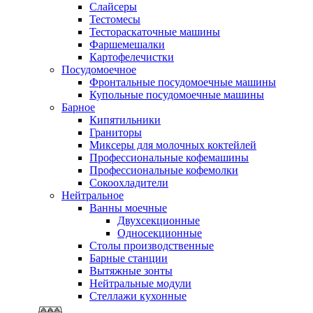
Слайсеры
Тестомесы
Тестораскаточные машины
Фаршемешалки
Картофелечистки
Посудомоечное
Фронтальные посудомоечные машины
Купольные посудомоечные машины
Барное
Кипятильники
Граниторы
Миксеры для молочных коктейлей
Профессиональные кофемашины
Профессиональные кофемолки
Сокоохладители
Нейтральное
Ванны моечные
Двухсекционные
Односекционные
Столы производственные
Барные станции
Вытяжные зонты
Нейтральные модули
Стеллажи кухонные