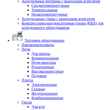
Холодильные витрины с выносным агрегатом
Среднетемпературные
Универсальные
Низкотемпературные
Холодильные горки с выносным агрегатом
Компрессорно-конденсаторные блоки (ККБ) для
холодильного оборудования
Тепловое оборудование
Пароконвектоматы
Печи
Для пиццы
Конвекционные
Печи-мангалы
Ротационные
Высокоскоростные
Подовые
Плиты
Электрические
Газовые
Индукционные
Комбинированные
Грили
Для кур