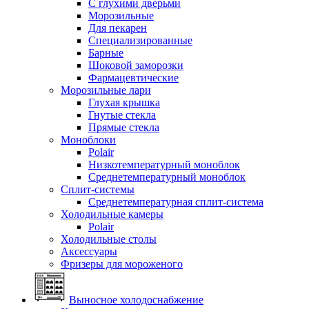
С глухими дверьми
Морозильные
Для пекарен
Специализированные
Барные
Шоковой заморозки
Фармацевтические
Морозильные лари
Глухая крышка
Гнутые стекла
Прямые стекла
Моноблоки
Polair
Низкотемпературный моноблок
Среднетемпературный моноблок
Сплит-системы
Среднетемпературная сплит-система
Холодильные камеры
Polair
Холодильные столы
Аксессуары
Фризеры для мороженого
Выносное холодоснабжение