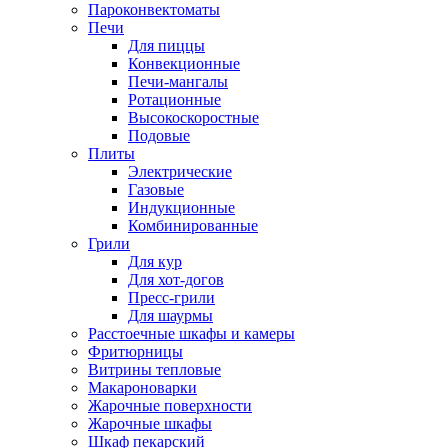
Пароконвектоматы
Печи
Для пиццы
Конвекционные
Печи-мангалы
Ротационные
Высокоскоростные
Подовые
Плиты
Электрические
Газовые
Индукционные
Комбинированные
Грили
Для кур
Для хот-догов
Пресс-грили
Для шаурмы
Расстоечные шкафы и камеры
Фритюрницы
Витрины тепловые
Макароноварки
Жарочные поверхности
Жарочные шкафы
Шкаф пекарский