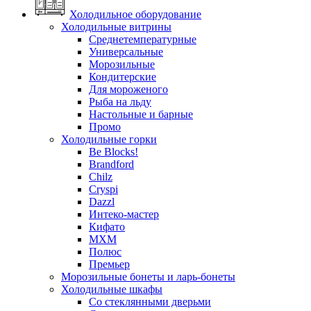
Холодильное оборудование
Холодильные витрины
Среднетемпературные
Универсальные
Морозильные
Кондитерские
Для мороженого
Рыба на льду
Настольные и барные
Промо
Холодильные горки
Be Blocks!
Brandford
Chilz
Cryspi
Dazzl
Интеко-мастер
Кифато
МХМ
Полюс
Премьер
Морозильные бонеты и ларь-бонеты
Холодильные шкафы
Со стеклянными дверьми