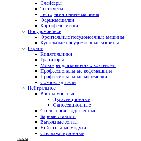
Слайсеры
Тестомесы
Тестораскаточные машины
Фаршемешалки
Картофелечистки
Посудомоечное
Фронтальные посудомоечные машины
Купольные посудомоечные машины
Барное
Кипятильники
Граниторы
Миксеры для молочных коктейлей
Профессиональные кофемашины
Профессиональные кофемолки
Сокоохладители
Нейтральное
Ванны моечные
Двухсекционные
Односекционные
Столы производственные
Барные станции
Вытяжные зонты
Нейтральные модули
Стеллажи кухонные