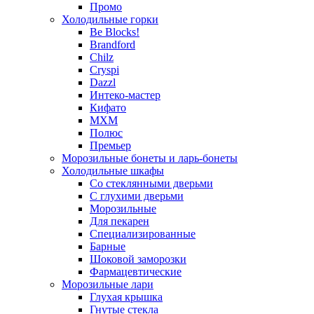
Промо
Холодильные горки
Be Blocks!
Brandford
Chilz
Cryspi
Dazzl
Интеко-мастер
Кифато
МХМ
Полюс
Премьер
Морозильные бонеты и ларь-бонеты
Холодильные шкафы
Со стеклянными дверьми
С глухими дверьми
Морозильные
Для пекарен
Специализированные
Барные
Шоковой заморозки
Фармацевтические
Морозильные лари
Глухая крышка
Гнутые стекла