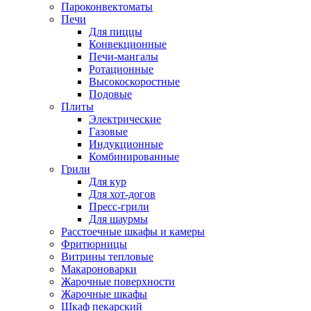
Пароконвектоматы
Печи
Для пиццы
Конвекционные
Печи-мангалы
Ротационные
Высокоскоростные
Подовые
Плиты
Электрические
Газовые
Индукционные
Комбинированные
Грили
Для кур
Для хот-догов
Пресс-грили
Для шаурмы
Расстоечные шкафы и камеры
Фритюрницы
Витрины тепловые
Макароноварки
Жарочные поверхности
Жарочные шкафы
Шкаф пекарский