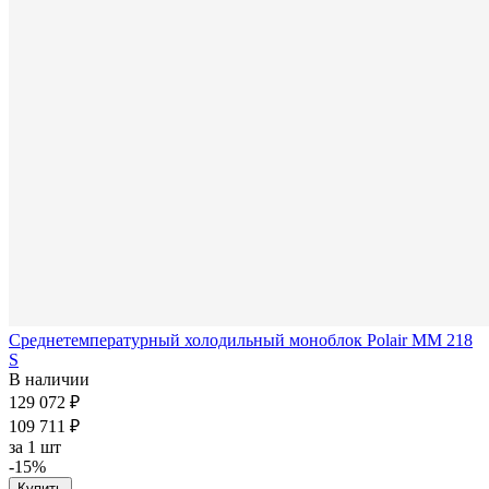
Среднетемпературный холодильный моноблок Polair MM 218
S
В наличии
129 072 ₽
109 711 ₽
за
1 шт
-15%
Купить