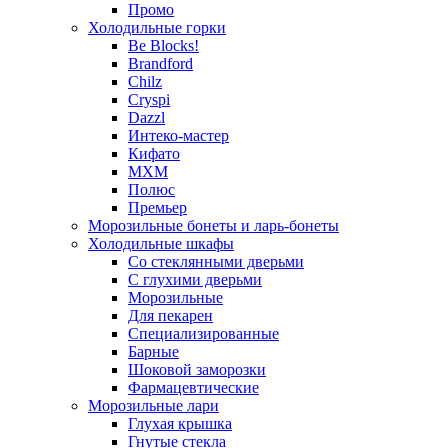
Промо
Холодильные горки
Be Blocks!
Brandford
Chilz
Cryspi
Dazzl
Интеко-мастер
Кифато
МХМ
Полюс
Премьер
Морозильные бонеты и ларь-бонеты
Холодильные шкафы
Со стеклянными дверьми
С глухими дверьми
Морозильные
Для пекарен
Специализированные
Барные
Шоковой заморозки
Фармацевтические
Морозильные лари
Глухая крышка
Гнутые стекла