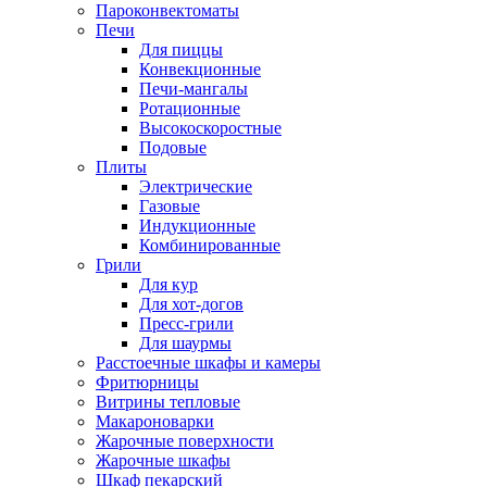
Пароконвектоматы
Печи
Для пиццы
Конвекционные
Печи-мангалы
Ротационные
Высокоскоростные
Подовые
Плиты
Электрические
Газовые
Индукционные
Комбинированные
Грили
Для кур
Для хот-догов
Пресс-грили
Для шаурмы
Расстоечные шкафы и камеры
Фритюрницы
Витрины тепловые
Макароноварки
Жарочные поверхности
Жарочные шкафы
Шкаф пекарский