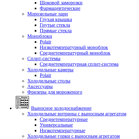
Шоковой заморозки
Фармацевтические
Морозильные лари
Глухая крышка
Гнутые стекла
Прямые стекла
Моноблоки
Polair
Низкотемпературный моноблок
Среднетемпературный моноблок
Сплит-системы
Среднетемпературная сплит-система
Холодильные камеры
Polair
Холодильные столы
Аксессуары
Фризеры для мороженого
Выносное холодоснабжение
Холодильные витрины с выносным агрегатом
Среднетемпературные
Универсальные
Низкотемпературные
Холодильные горки с выносным агрегатом