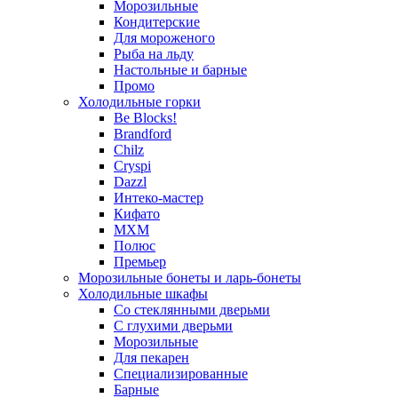
Морозильные
Кондитерские
Для мороженого
Рыба на льду
Настольные и барные
Промо
Холодильные горки
Be Blocks!
Brandford
Chilz
Cryspi
Dazzl
Интеко-мастер
Кифато
МХМ
Полюс
Премьер
Морозильные бонеты и ларь-бонеты
Холодильные шкафы
Со стеклянными дверьми
С глухими дверьми
Морозильные
Для пекарен
Специализированные
Барные