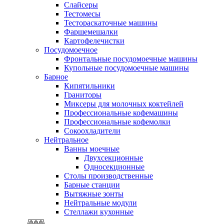
Слайсеры
Тестомесы
Тестораскаточные машины
Фаршемешалки
Картофелечистки
Посудомоечное
Фронтальные посудомоечные машины
Купольные посудомоечные машины
Барное
Кипятильники
Граниторы
Миксеры для молочных коктейлей
Профессиональные кофемашины
Профессиональные кофемолки
Сокоохладители
Нейтральное
Ванны моечные
Двухсекционные
Односекционные
Столы производственные
Барные станции
Вытяжные зонты
Нейтральные модули
Стеллажи кухонные