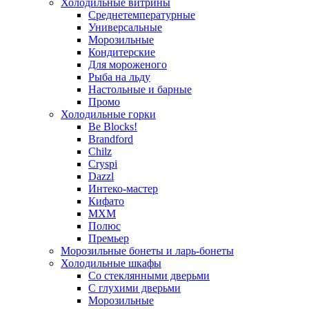
Холодильные витрины
Среднетемпературные
Универсальные
Морозильные
Кондитерские
Для мороженого
Рыба на льду
Настольные и барные
Промо
Холодильные горки
Be Blocks!
Brandford
Chilz
Cryspi
Dazzl
Интеко-мастер
Кифато
МХМ
Полюс
Премьер
Морозильные бонеты и ларь-бонеты
Холодильные шкафы
Со стеклянными дверьми
С глухими дверьми
Морозильные