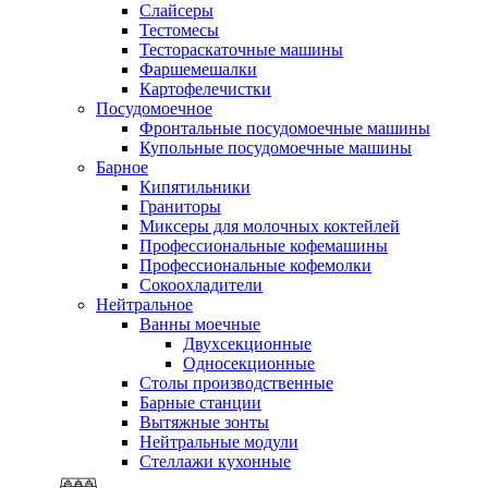
Слайсеры
Тестомесы
Тестораскаточные машины
Фаршемешалки
Картофелечистки
Посудомоечное
Фронтальные посудомоечные машины
Купольные посудомоечные машины
Барное
Кипятильники
Граниторы
Миксеры для молочных коктейлей
Профессиональные кофемашины
Профессиональные кофемолки
Сокоохладители
Нейтральное
Ванны моечные
Двухсекционные
Односекционные
Столы производственные
Барные станции
Вытяжные зонты
Нейтральные модули
Стеллажи кухонные