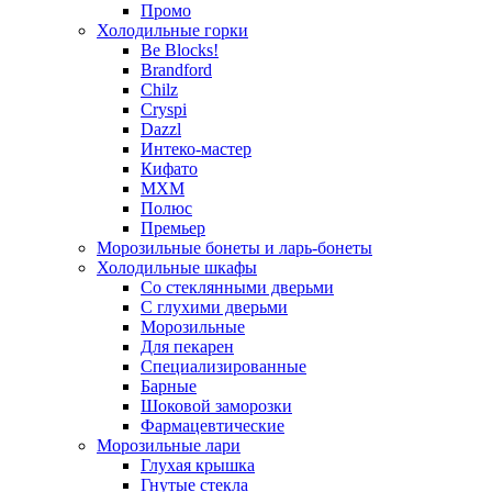
Промо
Холодильные горки
Be Blocks!
Brandford
Chilz
Cryspi
Dazzl
Интеко-мастер
Кифато
МХМ
Полюс
Премьер
Морозильные бонеты и ларь-бонеты
Холодильные шкафы
Со стеклянными дверьми
С глухими дверьми
Морозильные
Для пекарен
Специализированные
Барные
Шоковой заморозки
Фармацевтические
Морозильные лари
Глухая крышка
Гнутые стекла