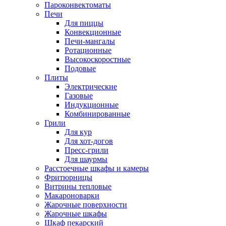
Пароконвектоматы
Печи
Для пиццы
Конвекционные
Печи-мангалы
Ротационные
Высокоскоростные
Подовые
Плиты
Электрические
Газовые
Индукционные
Комбинированные
Грили
Для кур
Для хот-догов
Пресс-грили
Для шаурмы
Расстоечные шкафы и камеры
Фритюрницы
Витрины тепловые
Макароноварки
Жарочные поверхности
Жарочные шкафы
Шкаф пекарский