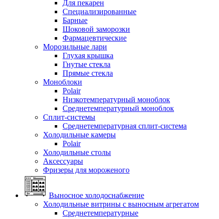
Для пекарен
Специализированные
Барные
Шоковой заморозки
Фармацевтические
Морозильные лари
Глухая крышка
Гнутые стекла
Прямые стекла
Моноблоки
Polair
Низкотемпературный моноблок
Среднетемпературный моноблок
Сплит-системы
Среднетемпературная сплит-система
Холодильные камеры
Polair
Холодильные столы
Аксессуары
Фризеры для мороженого
Выносное холодоснабжение
Холодильные витрины с выносным агрегатом
Среднетемпературные