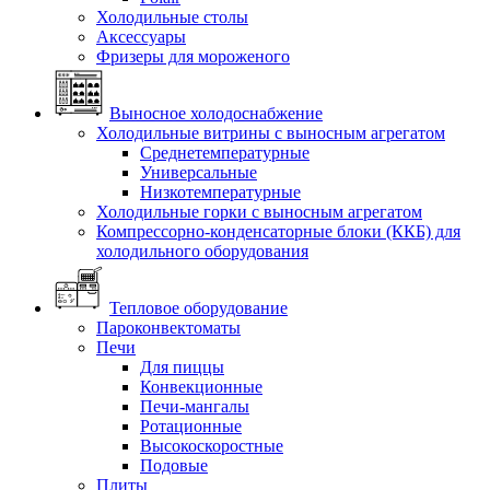
Холодильные столы
Аксессуары
Фризеры для мороженого
Выносное холодоснабжение
Холодильные витрины с выносным агрегатом
Среднетемпературные
Универсальные
Низкотемпературные
Холодильные горки с выносным агрегатом
Компрессорно-конденсаторные блоки (ККБ) для
холодильного оборудования
Тепловое оборудование
Пароконвектоматы
Печи
Для пиццы
Конвекционные
Печи-мангалы
Ротационные
Высокоскоростные
Подовые
Плиты