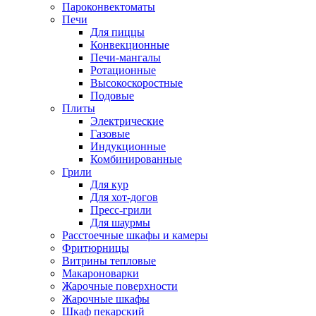
Пароконвектоматы
Печи
Для пиццы
Конвекционные
Печи-мангалы
Ротационные
Высокоскоростные
Подовые
Плиты
Электрические
Газовые
Индукционные
Комбинированные
Грили
Для кур
Для хот-догов
Пресс-грили
Для шаурмы
Расстоечные шкафы и камеры
Фритюрницы
Витрины тепловые
Макароноварки
Жарочные поверхности
Жарочные шкафы
Шкаф пекарский