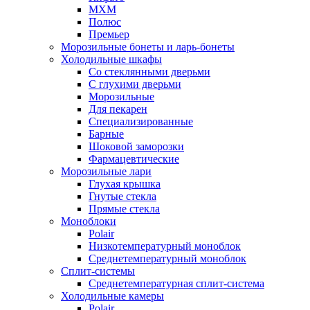
МХМ
Полюс
Премьер
Морозильные бонеты и ларь-бонеты
Холодильные шкафы
Со стеклянными дверьми
С глухими дверьми
Морозильные
Для пекарен
Специализированные
Барные
Шоковой заморозки
Фармацевтические
Морозильные лари
Глухая крышка
Гнутые стекла
Прямые стекла
Моноблоки
Polair
Низкотемпературный моноблок
Среднетемпературный моноблок
Сплит-системы
Среднетемпературная сплит-система
Холодильные камеры
Polair