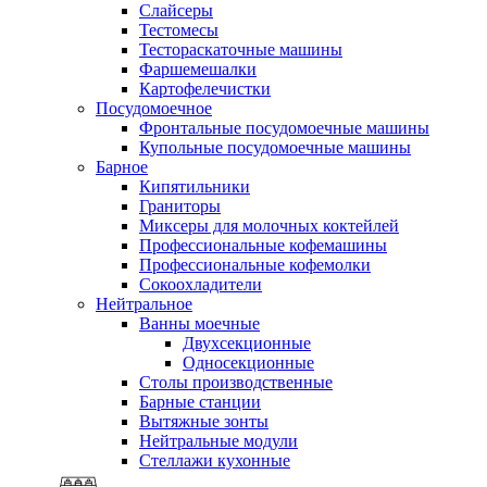
Слайсеры
Тестомесы
Тестораскаточные машины
Фаршемешалки
Картофелечистки
Посудомоечное
Фронтальные посудомоечные машины
Купольные посудомоечные машины
Барное
Кипятильники
Граниторы
Миксеры для молочных коктейлей
Профессиональные кофемашины
Профессиональные кофемолки
Сокоохладители
Нейтральное
Ванны моечные
Двухсекционные
Односекционные
Столы производственные
Барные станции
Вытяжные зонты
Нейтральные модули
Стеллажи кухонные