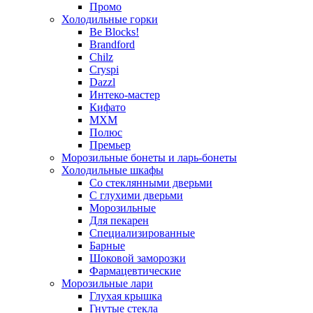
Промо
Холодильные горки
Be Blocks!
Brandford
Chilz
Cryspi
Dazzl
Интеко-мастер
Кифато
МХМ
Полюс
Премьер
Морозильные бонеты и ларь-бонеты
Холодильные шкафы
Со стеклянными дверьми
С глухими дверьми
Морозильные
Для пекарен
Специализированные
Барные
Шоковой заморозки
Фармацевтические
Морозильные лари
Глухая крышка
Гнутые стекла