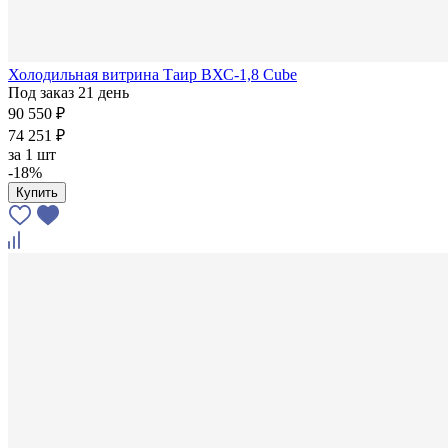
Холодильная витрина Таир ВХС-1,8 Cube
Под заказ 21 день
90 550 ₽
74 251 ₽
за
1 шт
-18%
Купить