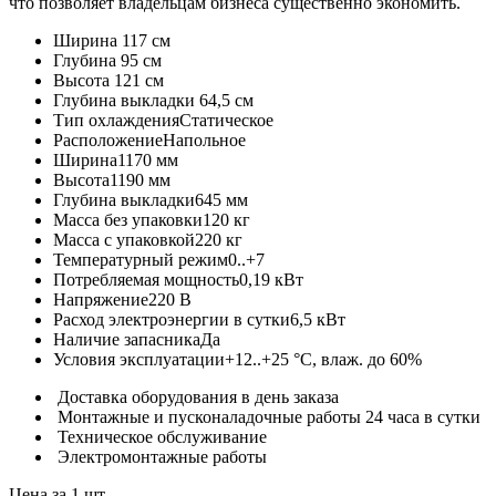
что позволяет владельцам бизнеса существенно экономить.
Ширина
117 см
Глубина
95 см
Высота
121 см
Глубина выкладки
64,5 см
Тип охлаждения
Статическое
Расположение
Напольное
Ширина
1170 мм
Высота
1190 мм
Глубина выкладки
645 мм
Масса без упаковки
120 кг
Масса с упаковкой
220 кг
Температурный режим
0..+7
Потребляемая мощность
0,19 кВт
Напряжение
220 В
Расход электроэнергии в сутки
6,5 кВт
Наличие запасника
Да
Условия эксплуатации
+12..+25 °C, влаж. до 60%
Доставка оборудования в день заказа
Монтажные и пусконаладочные работы 24 часа в сутки
Техническое обслуживание
Электромонтажные работы
Цена за 1 шт