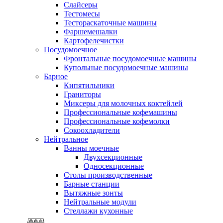
Слайсеры
Тестомесы
Тестораскаточные машины
Фаршемешалки
Картофелечистки
Посудомоечное
Фронтальные посудомоечные машины
Купольные посудомоечные машины
Барное
Кипятильники
Граниторы
Миксеры для молочных коктейлей
Профессиональные кофемашины
Профессиональные кофемолки
Сокоохладители
Нейтральное
Ванны моечные
Двухсекционные
Односекционные
Столы производственные
Барные станции
Вытяжные зонты
Нейтральные модули
Стеллажи кухонные