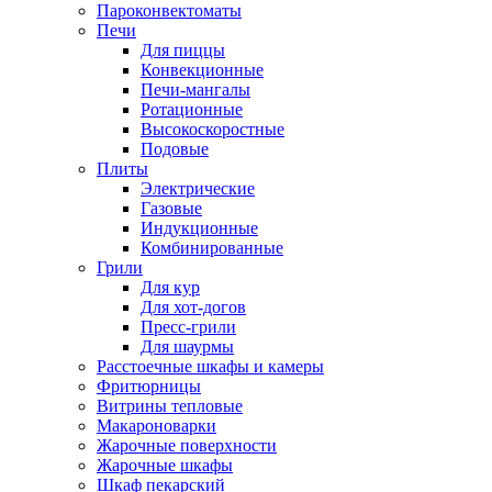
Пароконвектоматы
Печи
Для пиццы
Конвекционные
Печи-мангалы
Ротационные
Высокоскоростные
Подовые
Плиты
Электрические
Газовые
Индукционные
Комбинированные
Грили
Для кур
Для хот-догов
Пресс-грили
Для шаурмы
Расстоечные шкафы и камеры
Фритюрницы
Витрины тепловые
Макароноварки
Жарочные поверхности
Жарочные шкафы
Шкаф пекарский