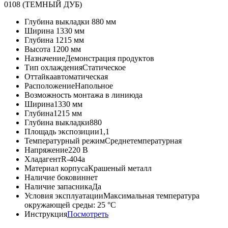
0108 (ТЕМНЫЙ ДУБ)
Глубина выкладки
880 мм
Ширина
1330 мм
Глубина
1215 мм
Высота
1200 мм
Назначение
Демонстрация продуктов
Тип охлаждения
Статическое
Оттайка
автоматическая
Расположение
Напольное
Возможность монтажа в линию
да
Ширина
1330 мм
Глубина
1215 мм
Глубина выкладки
880
Площадь экспозиции
1,1
Температурный режим
Среднетемпературная
Напряжение
220 В
Хладагент
R-404a
Материал корпуса
Крашеный металл
Наличие боковин
нет
Наличие запасника
Да
Условия эксплуатации
Максимальная температура
окружающей среды: 25 °С
Инструкция
Посмотреть