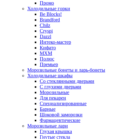
Промо
Холодильные горки
Be Blocks!
Brandford
Chilz
Cryspi
Dazzl
Интеко-мастер
Кифато
МХМ
Полюс
Премьер
Морозильные бонеты и ларь-бонеты
Холодильные шкафы
Со стеклянными дверьми
С глухими дверьми
Морозильные
Для пекарен
Специализированные
Барные
Шоковой заморозки
Фармацевтические
Морозильные лари
Глухая крышка
Гнутые стекла