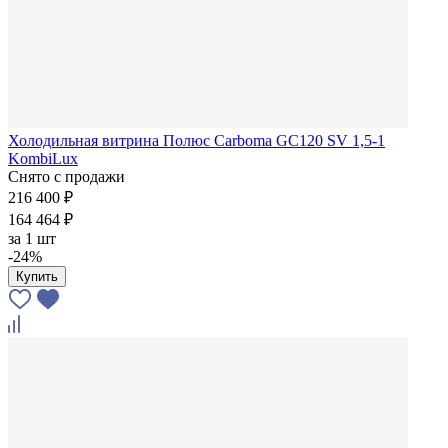
Холодильная витрина Полюс Carboma GC120 SV 1,5-1
KombiLux
Снято с продажи
216 400 ₽
164 464 ₽
за
1 шт
-24%
Купить