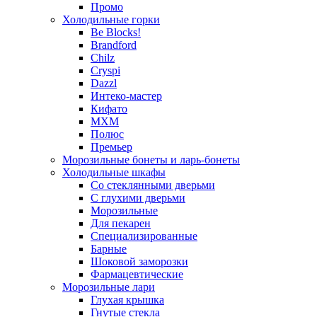
Промо
Холодильные горки
Be Blocks!
Brandford
Chilz
Cryspi
Dazzl
Интеко-мастер
Кифато
МХМ
Полюс
Премьер
Морозильные бонеты и ларь-бонеты
Холодильные шкафы
Со стеклянными дверьми
С глухими дверьми
Морозильные
Для пекарен
Специализированные
Барные
Шоковой заморозки
Фармацевтические
Морозильные лари
Глухая крышка
Гнутые стекла