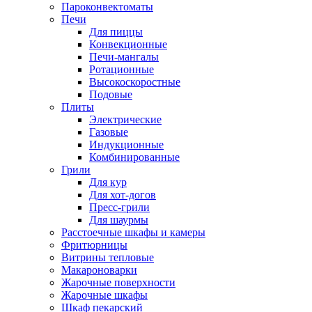
Пароконвектоматы
Печи
Для пиццы
Конвекционные
Печи-мангалы
Ротационные
Высокоскоростные
Подовые
Плиты
Электрические
Газовые
Индукционные
Комбинированные
Грили
Для кур
Для хот-догов
Пресс-грили
Для шаурмы
Расстоечные шкафы и камеры
Фритюрницы
Витрины тепловые
Макароноварки
Жарочные поверхности
Жарочные шкафы
Шкаф пекарский