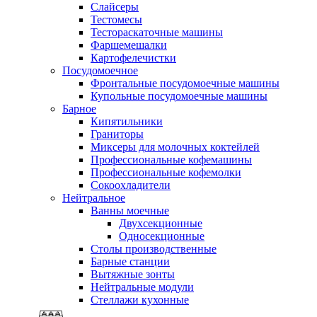
Слайсеры
Тестомесы
Тестораскаточные машины
Фаршемешалки
Картофелечистки
Посудомоечное
Фронтальные посудомоечные машины
Купольные посудомоечные машины
Барное
Кипятильники
Граниторы
Миксеры для молочных коктейлей
Профессиональные кофемашины
Профессиональные кофемолки
Сокоохладители
Нейтральное
Ванны моечные
Двухсекционные
Односекционные
Столы производственные
Барные станции
Вытяжные зонты
Нейтральные модули
Стеллажи кухонные