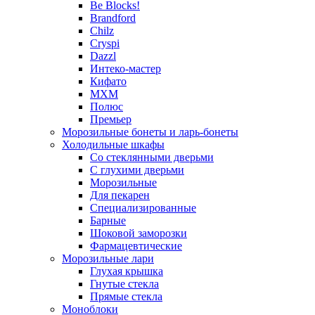
Be Blocks!
Brandford
Chilz
Cryspi
Dazzl
Интеко-мастер
Кифато
МХМ
Полюс
Премьер
Морозильные бонеты и ларь-бонеты
Холодильные шкафы
Со стеклянными дверьми
С глухими дверьми
Морозильные
Для пекарен
Специализированные
Барные
Шоковой заморозки
Фармацевтические
Морозильные лари
Глухая крышка
Гнутые стекла
Прямые стекла
Моноблоки