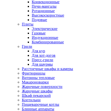
Конвекционные
Печи-мангалы
Ротационные
Высокоскоростные
Подовые
Плиты
Электрические
Газовые
Индукционные
Комбинированные
Грили
Для кур
Для хот-догов
Пресс-грили
Для шаурмы
Расстоечные шкафы и камеры
Фритюрницы
Витрины тепловые
Макароноварки
Жарочные поверхности
Жарочные шкафы
Шкаф пекарский
Коптильни
Пищеварочные котлы
Блинные аппараты