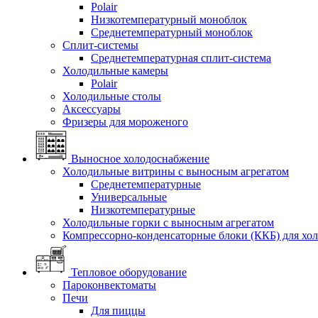
Polair
Низкотемпературный моноблок
Среднетемпературный моноблок
Сплит-системы
Среднетемпературная сплит-система
Холодильные камеры
Polair
Холодильные столы
Аксессуары
Фризеры для мороженого
Выносное холодоснабжение
Холодильные витрины с выносным агрегатом
Среднетемпературные
Универсальные
Низкотемпературные
Холодильные горки с выносным агрегатом
Компрессорно-конденсаторные блоки (ККБ) для хо
Тепловое оборудование
Пароконвектоматы
Печи
Для пиццы