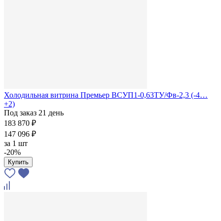
Холодильная витрина Премьер ВСУП1-0,63ТУ/Фв-2,3 (-4…
+2)
Под заказ 21 день
183 870 ₽
147 096 ₽
за
1 шт
-20%
Купить