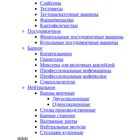
Слайсеры
Тестомесы
Тестораскаточные машины
Фаршемешалки
Картофелечистки
Посудомоечное
Фронтальные посудомоечные машины
Купольные посудомоечные машины
Барное
Кипятильники
Граниторы
Миксеры для молочных коктейлей
Профессиональные кофемашины
Профессиональные кофемолки
Сокоохладители
Нейтральное
Ванны моечные
Двухсекционные
Односекционные
Столы производственные
Барные станции
Вытяжные зонты
Нейтральные модули
Стеллажи кухонные