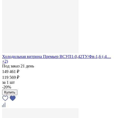
Холодильная витрина Премьер ВСУП1-0,42ТУ/Фв-1,6 (-4…
+2)
Под заказ 21 день
149 461 ₽
119 569 ₽
за
1 шт
-20%
Купить