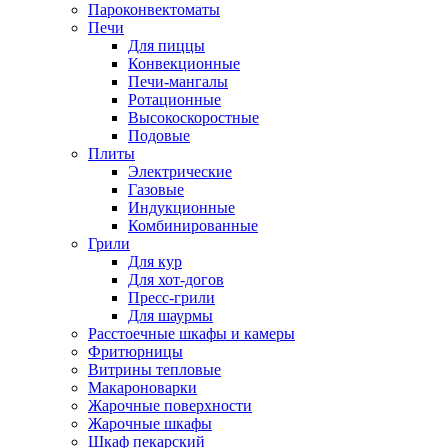
Пароконвектоматы
Печи
Для пиццы
Конвекционные
Печи-мангалы
Ротационные
Высокоскоростные
Подовые
Плиты
Электрические
Газовые
Индукционные
Комбинированные
Грили
Для кур
Для хот-догов
Пресс-грили
Для шаурмы
Расстоечные шкафы и камеры
Фритюрницы
Витрины тепловые
Макароноварки
Жарочные поверхности
Жарочные шкафы
Шкаф пекарский