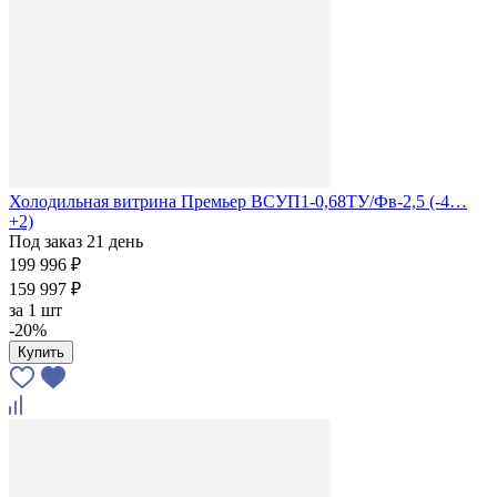
Холодильная витрина Премьер ВСУП1-0,68ТУ/Фв-2,5 (-4…
+2)
Под заказ 21 день
199 996 ₽
159 997 ₽
за
1 шт
-20%
Купить