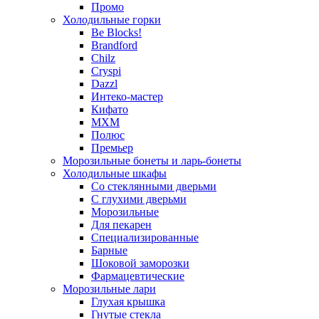
Промо
Холодильные горки
Be Blocks!
Brandford
Chilz
Cryspi
Dazzl
Интеко-мастер
Кифато
МХМ
Полюс
Премьер
Морозильные бонеты и ларь-бонеты
Холодильные шкафы
Со стеклянными дверьми
С глухими дверьми
Морозильные
Для пекарен
Специализированные
Барные
Шоковой заморозки
Фармацевтические
Морозильные лари
Глухая крышка
Гнутые стекла