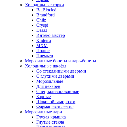
Холодильные горки
Be Blocks!
Brandford
Chilz
Cryspi
Dazzl
Интеко-мастер
Кифато
МХМ
Полюс
Премьер
Морозильные бонеты и ларь-бонеты
Холодильные шкафы
Со стеклянными дверьми
С глухими дверьми
Морозильные
Для пекарен
Специализированные
Барные
Шоковой заморозки
Фармацевтические
Морозильные лари
Глухая крышка
Гнутые стекла