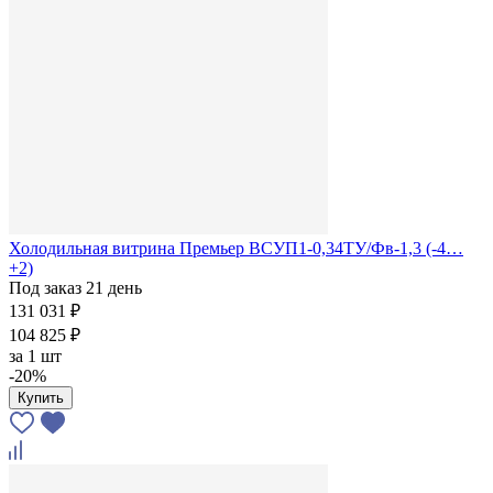
Холодильная витрина Премьер ВСУП1-0,34ТУ/Фв-1,3 (-4…
+2)
Под заказ 21 день
131 031 ₽
104 825 ₽
за
1 шт
-20%
Купить