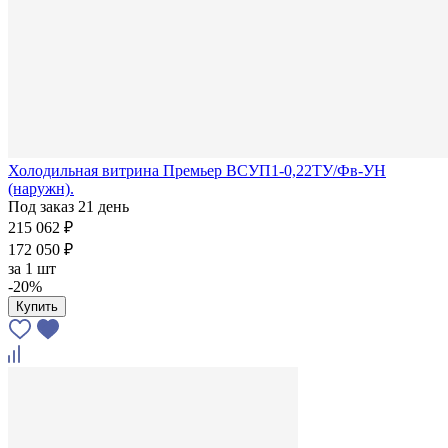
Холодильная витрина Премьер ВСУП1-0,22ТУ/Фв-УН
(наружн).
Под заказ 21 день
215 062 ₽
172 050 ₽
за
1 шт
-20%
Купить