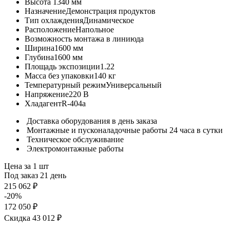
Высота
1340 мм
Назначение
Демонстрация продуктов
Тип охлаждения
Динамическое
Расположение
Напольное
Возможность монтажа в линию
да
Ширина
1600 мм
Глубина
1600 мм
Площадь экспозиции
1.22
Масса без упаковки
140 кг
Температурный режим
Универсальный
Напряжение
220 В
Хладагент
R-404a
Доставка оборудования в день заказа
Монтажные и пусконаладочные работы 24 часа в сутки
Техническое обслуживание
Электромонтажные работы
Цена за 1 шт
Под заказ 21 день
215 062 ₽
-20%
172 050 ₽
Скидка 43 012 ₽