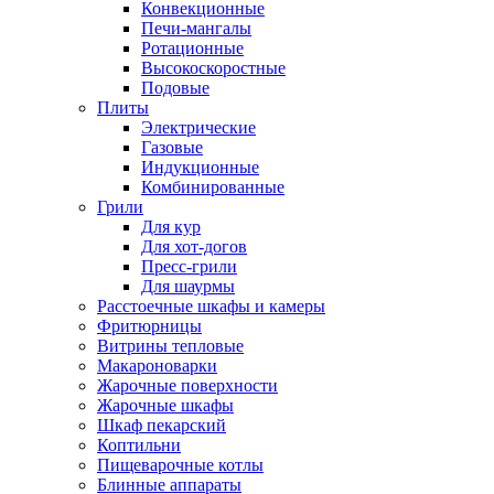
Конвекционные
Печи-мангалы
Ротационные
Высокоскоростные
Подовые
Плиты
Электрические
Газовые
Индукционные
Комбинированные
Грили
Для кур
Для хот-догов
Пресс-грили
Для шаурмы
Расстоечные шкафы и камеры
Фритюрницы
Витрины тепловые
Макароноварки
Жарочные поверхности
Жарочные шкафы
Шкаф пекарский
Коптильни
Пищеварочные котлы
Блинные аппараты