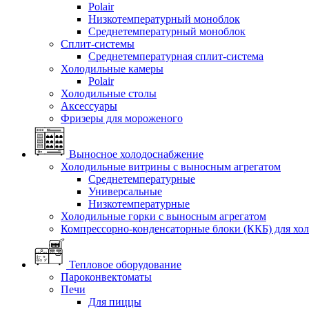
Polair
Низкотемпературный моноблок
Среднетемпературный моноблок
Сплит-системы
Среднетемпературная сплит-система
Холодильные камеры
Polair
Холодильные столы
Аксессуары
Фризеры для мороженого
Выносное холодоснабжение
Холодильные витрины с выносным агрегатом
Среднетемпературные
Универсальные
Низкотемпературные
Холодильные горки с выносным агрегатом
Компрессорно-конденсаторные блоки (ККБ) для хо
Тепловое оборудование
Пароконвектоматы
Печи
Для пиццы