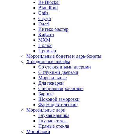
Be Blocks!
Brandford
Chilz
Cryspi
Dazzl
Интеко-мастер
Кифато
МХМ
Полюс
Премьер
Морозильные бонеты и ларь-бонеты
Холодильные шкафы
Со стеклянными дверьми
С глухими дверьми
Морозильные
Для пекарен
Специализированные
Барные
Шоковой заморозки
Фармацевтические
Морозильные лари
Глухая крышка
Гнутые стекла
Прямые стекла
Моноблоки