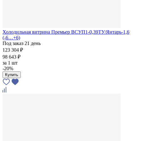
Холодильная витрина Премьер ВСУП1-0,39ТУ/Янтарь-1,6
(-6…+6)
Под заказ 21 день
123 304 ₽
98 643 ₽
за
1 шт
-20%
Купить