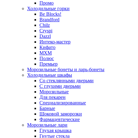
Промо
Холодильные горки
Be Blocks!
Brandford
Chilz
Cryspi
Dazzl
Интеко-мастер
Кифато
МХМ
Полюс
Премьер
Морозильные бонеты и ларь-бонеты
Холодильные шкафы
Со стеклянными дверьми
С глухими дверьми
Морозильные
Для пекарен
Специализированные
Барные
Шоковой заморозки
Фармацевтические
Морозильные лари
Глухая крышка
Гнутые стекла