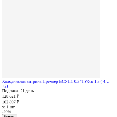
Холодильная витрина Премьер ВСУП1-0,34ТУ/Яв-1,3 (-4…
+2)
Под заказ 21 день
128 621 ₽
102 897 ₽
за
1 шт
-20%
Купить