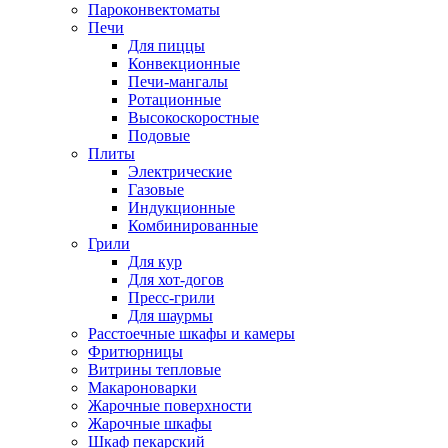
Пароконвектоматы
Печи
Для пиццы
Конвекционные
Печи-мангалы
Ротационные
Высокоскоростные
Подовые
Плиты
Электрические
Газовые
Индукционные
Комбинированные
Грили
Для кур
Для хот-догов
Пресс-грили
Для шаурмы
Расстоечные шкафы и камеры
Фритюрницы
Витрины тепловые
Макароноварки
Жарочные поверхности
Жарочные шкафы
Шкаф пекарский