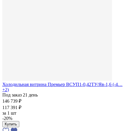
Холодильная витрина Премьер ВСУП1-0,42ТУ/Яв-1,6 (-4…
+2)
Под заказ 21 день
146 739 ₽
117 391 ₽
за
1 шт
-20%
Купить