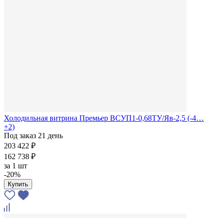
Холодильная витрина Премьер ВСУП1-0,68ТУ/Яв-2,5 (-4…
+2)
Под заказ 21 день
203 422 ₽
162 738 ₽
за
1 шт
-20%
Купить