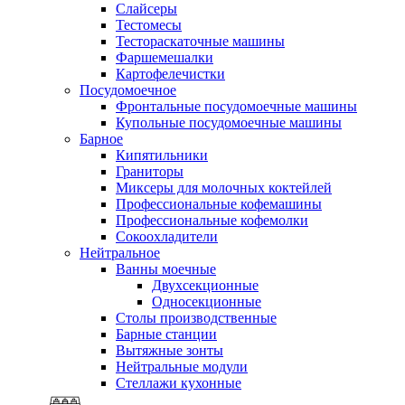
Слайсеры
Тестомесы
Тестораскаточные машины
Фаршемешалки
Картофелечистки
Посудомоечное
Фронтальные посудомоечные машины
Купольные посудомоечные машины
Барное
Кипятильники
Граниторы
Миксеры для молочных коктейлей
Профессиональные кофемашины
Профессиональные кофемолки
Сокоохладители
Нейтральное
Ванны моечные
Двухсекционные
Односекционные
Столы производственные
Барные станции
Вытяжные зонты
Нейтральные модули
Стеллажи кухонные