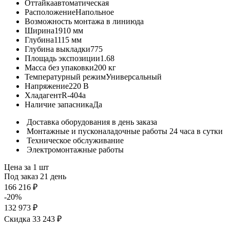
Оттайка
автоматическая
Расположение
Напольное
Возможность монтажа в линию
да
Ширина
1910 мм
Глубина
1115 мм
Глубина выкладки
775
Площадь экспозиции
1.68
Масса без упаковки
200 кг
Температурный режим
Универсальный
Напряжение
220 В
Хладагент
R-404a
Наличие запасника
Да
Доставка оборудования в день заказа
Монтажные и пусконаладочные работы 24 часа в сутки
Техническое обслуживание
Электромонтажные работы
Цена за 1 шт
Под заказ 21 день
166 216 ₽
-20%
132 973 ₽
Скидка 33 243 ₽