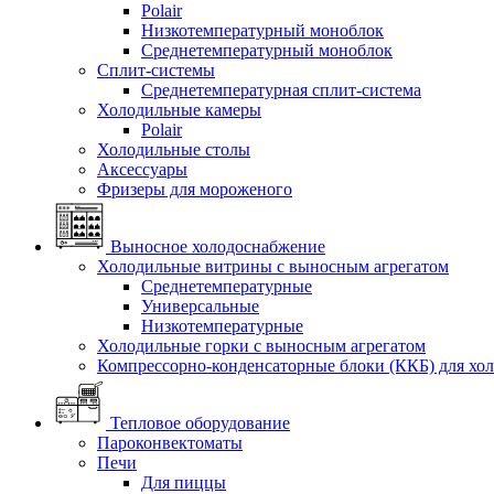
Polair
Низкотемпературный моноблок
Среднетемпературный моноблок
Сплит-системы
Среднетемпературная сплит-система
Холодильные камеры
Polair
Холодильные столы
Аксессуары
Фризеры для мороженого
Выносное холодоснабжение
Холодильные витрины с выносным агрегатом
Среднетемпературные
Универсальные
Низкотемпературные
Холодильные горки с выносным агрегатом
Компрессорно-конденсаторные блоки (ККБ) для хо
Тепловое оборудование
Пароконвектоматы
Печи
Для пиццы