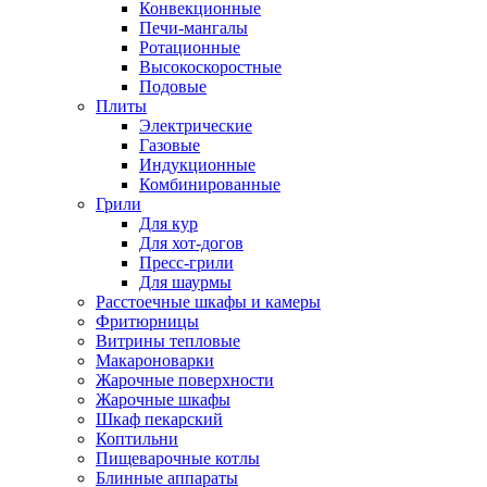
Конвекционные
Печи-мангалы
Ротационные
Высокоскоростные
Подовые
Плиты
Электрические
Газовые
Индукционные
Комбинированные
Грили
Для кур
Для хот-догов
Пресс-грили
Для шаурмы
Расстоечные шкафы и камеры
Фритюрницы
Витрины тепловые
Макароноварки
Жарочные поверхности
Жарочные шкафы
Шкаф пекарский
Коптильни
Пищеварочные котлы
Блинные аппараты