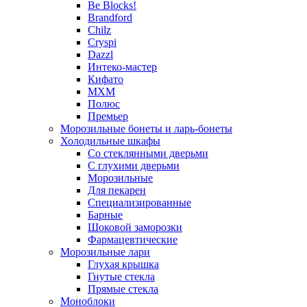
Be Blocks!
Brandford
Chilz
Cryspi
Dazzl
Интеко-мастер
Кифато
МХМ
Полюс
Премьер
Морозильные бонеты и ларь-бонеты
Холодильные шкафы
Со стеклянными дверьми
С глухими дверьми
Морозильные
Для пекарен
Специализированные
Барные
Шоковой заморозки
Фармацевтические
Морозильные лари
Глухая крышка
Гнутые стекла
Прямые стекла
Моноблоки