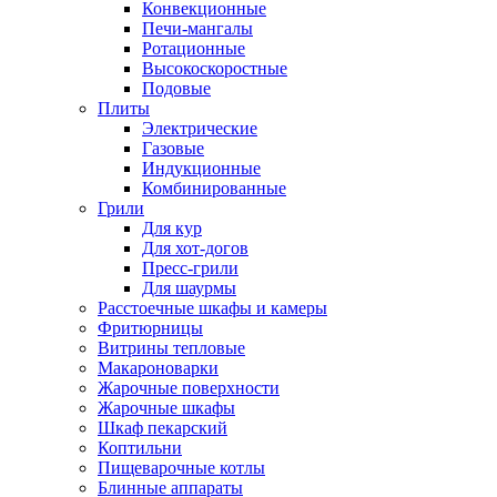
Конвекционные
Печи-мангалы
Ротационные
Высокоскоростные
Подовые
Плиты
Электрические
Газовые
Индукционные
Комбинированные
Грили
Для кур
Для хот-догов
Пресс-грили
Для шаурмы
Расстоечные шкафы и камеры
Фритюрницы
Витрины тепловые
Макароноварки
Жарочные поверхности
Жарочные шкафы
Шкаф пекарский
Коптильни
Пищеварочные котлы
Блинные аппараты