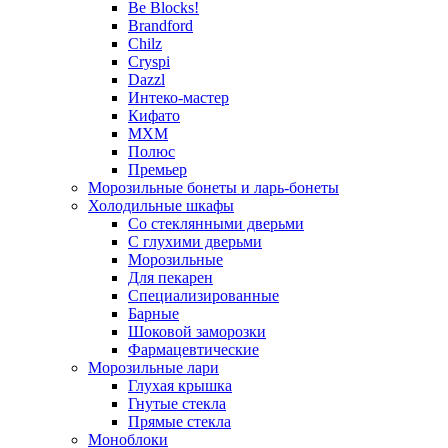
Be Blocks!
Brandford
Chilz
Cryspi
Dazzl
Интеко-мастер
Кифато
МХМ
Полюс
Премьер
Морозильные бонеты и ларь-бонеты
Холодильные шкафы
Со стеклянными дверьми
С глухими дверьми
Морозильные
Для пекарен
Специализированные
Барные
Шоковой заморозки
Фармацевтические
Морозильные лари
Глухая крышка
Гнутые стекла
Прямые стекла
Моноблоки