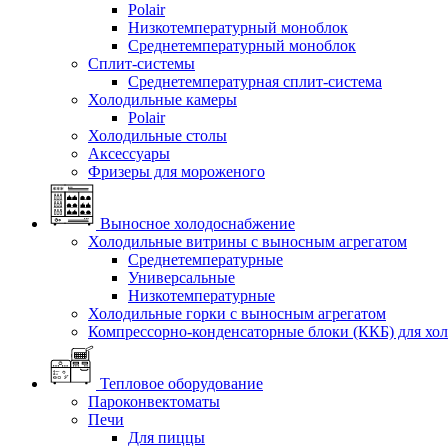
Polair
Низкотемпературный моноблок
Среднетемпературный моноблок
Сплит-системы
Среднетемпературная сплит-система
Холодильные камеры
Polair
Холодильные столы
Аксессуары
Фризеры для мороженого
Выносное холодоснабжение
Холодильные витрины с выносным агрегатом
Среднетемпературные
Универсальные
Низкотемпературные
Холодильные горки с выносным агрегатом
Компрессорно-конденсаторные блоки (ККБ) для хо
Тепловое оборудование
Пароконвектоматы
Печи
Для пиццы