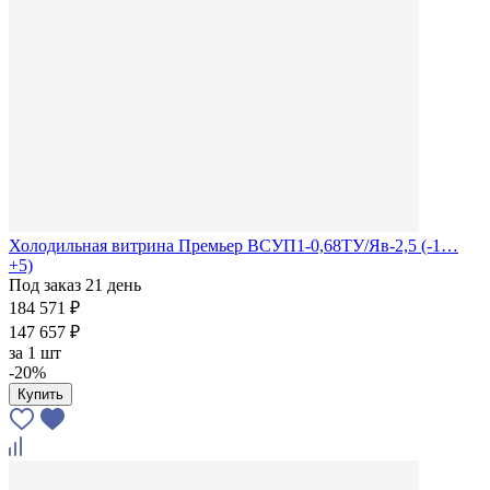
Холодильная витрина Премьер ВСУП1-0,68ТУ/Яв-2,5 (-1…
+5)
Под заказ 21 день
184 571 ₽
147 657 ₽
за
1 шт
-20%
Купить