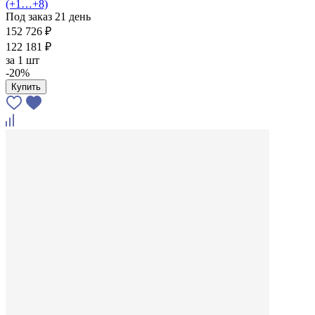
(+1…+8)
Под заказ 21 день
152 726 ₽
122 181 ₽
за
1 шт
-20%
Купить