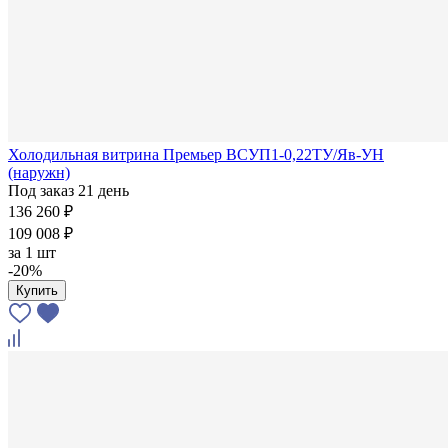
Холодильная витрина Премьер ВСУП1-0,22ТУ/Яв-УН
(наружн)
Под заказ 21 день
136 260 ₽
109 008 ₽
за
1 шт
-20%
Купить