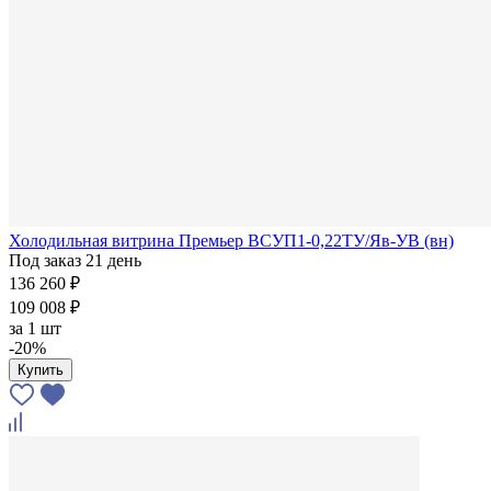
Холодильная витрина Премьер ВСУП1-0,22ТУ/Яв-УВ (вн)
Под заказ 21 день
136 260 ₽
109 008 ₽
за
1 шт
-20%
Купить