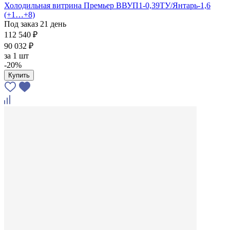
Холодильная витрина Премьер ВВУП1-0,39ТУ/Янтарь-1,6
(+1…+8)
Под заказ 21 день
112 540 ₽
90 032 ₽
за
1 шт
-20%
Купить