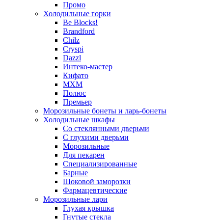
Промо
Холодильные горки
Be Blocks!
Brandford
Chilz
Cryspi
Dazzl
Интеко-мастер
Кифато
МХМ
Полюс
Премьер
Морозильные бонеты и ларь-бонеты
Холодильные шкафы
Со стеклянными дверьми
С глухими дверьми
Морозильные
Для пекарен
Специализированные
Барные
Шоковой заморозки
Фармацевтические
Морозильные лари
Глухая крышка
Гнутые стекла