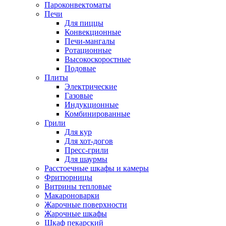
Пароконвектоматы
Печи
Для пиццы
Конвекционные
Печи-мангалы
Ротационные
Высокоскоростные
Подовые
Плиты
Электрические
Газовые
Индукционные
Комбинированные
Грили
Для кур
Для хот-догов
Пресс-грили
Для шаурмы
Расстоечные шкафы и камеры
Фритюрницы
Витрины тепловые
Макароноварки
Жарочные поверхности
Жарочные шкафы
Шкаф пекарский