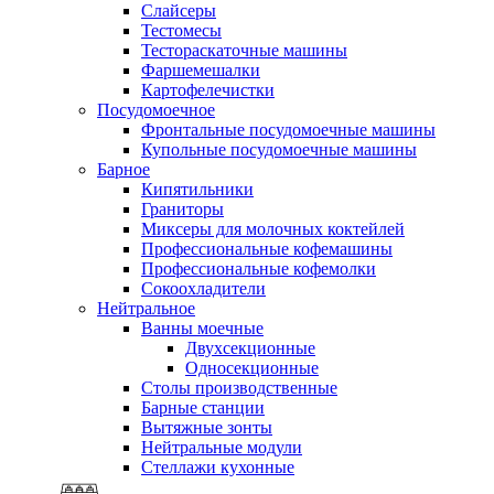
Слайсеры
Тестомесы
Тестораскаточные машины
Фаршемешалки
Картофелечистки
Посудомоечное
Фронтальные посудомоечные машины
Купольные посудомоечные машины
Барное
Кипятильники
Граниторы
Миксеры для молочных коктейлей
Профессиональные кофемашины
Профессиональные кофемолки
Сокоохладители
Нейтральное
Ванны моечные
Двухсекционные
Односекционные
Столы производственные
Барные станции
Вытяжные зонты
Нейтральные модули
Стеллажи кухонные