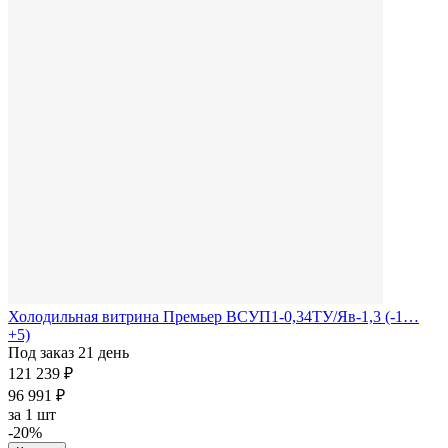
Холодильная витрина Премьер ВСУП1-0,34ТУ/Яв-1,3 (-1…
+5)
Под заказ 21 день
121 239 ₽
96 991 ₽
за
1 шт
-20%