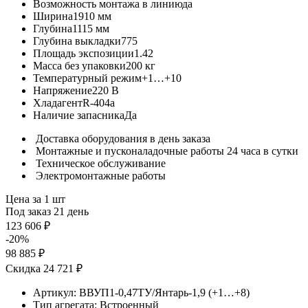
Возможность монтажа в линию
да
Ширина
1910 мм
Глубина
1115 мм
Глубина выкладки
775
Площадь экспозиции
1.42
Масса без упаковки
200 кг
Температурный режим
+1…+10
Напряжение
220 В
Хладагент
R-404a
Наличие запасника
Да
Доставка оборудования в день заказа
Монтажные и пусконаладочные работы 24 часа в сутки
Техническое обслуживание
Электромонтажные работы
Цена за 1 шт
Под заказ 21 день
123 606 ₽
-20%
98 885 ₽
Скидка 24 721 ₽
Артикул:
ВВУП1-0,47ТУ/Янтарь-1,9 (+1…+8)
Тип агрегата:
Встроенный