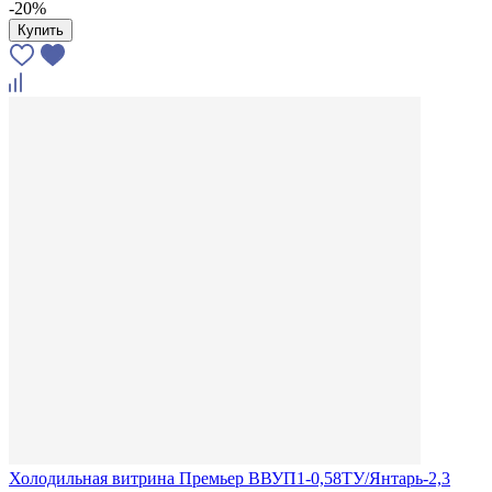
-20%
Купить
Холодильная витрина Премьер ВВУП1-0,58ТУ/Янтарь-2,3