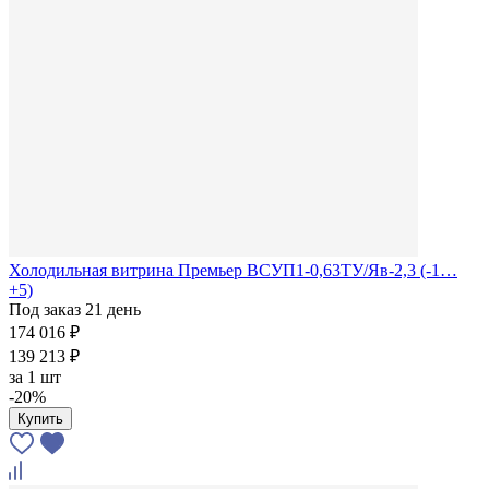
Холодильная витрина Премьер ВСУП1-0,63ТУ/Яв-2,3 (-1…
+5)
Под заказ 21 день
174 016 ₽
139 213 ₽
за
1 шт
-20%
Купить