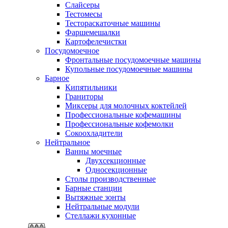
Слайсеры
Тестомесы
Тестораскаточные машины
Фаршемешалки
Картофелечистки
Посудомоечное
Фронтальные посудомоечные машины
Купольные посудомоечные машины
Барное
Кипятильники
Граниторы
Миксеры для молочных коктейлей
Профессиональные кофемашины
Профессиональные кофемолки
Сокоохладители
Нейтральное
Ванны моечные
Двухсекционные
Односекционные
Столы производственные
Барные станции
Вытяжные зонты
Нейтральные модули
Стеллажи кухонные