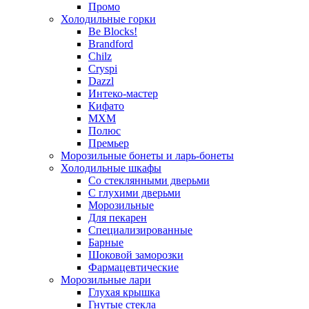
Промо
Холодильные горки
Be Blocks!
Brandford
Chilz
Cryspi
Dazzl
Интеко-мастер
Кифато
МХМ
Полюс
Премьер
Морозильные бонеты и ларь-бонеты
Холодильные шкафы
Со стеклянными дверьми
С глухими дверьми
Морозильные
Для пекарен
Специализированные
Барные
Шоковой заморозки
Фармацевтические
Морозильные лари
Глухая крышка
Гнутые стекла