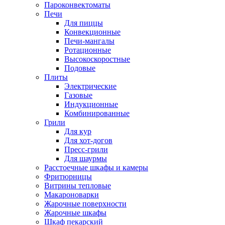
Пароконвектоматы
Печи
Для пиццы
Конвекционные
Печи-мангалы
Ротационные
Высокоскоростные
Подовые
Плиты
Электрические
Газовые
Индукционные
Комбинированные
Грили
Для кур
Для хот-догов
Пресс-грили
Для шаурмы
Расстоечные шкафы и камеры
Фритюрницы
Витрины тепловые
Макароноварки
Жарочные поверхности
Жарочные шкафы
Шкаф пекарский