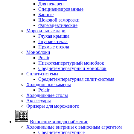
Для пекарен
Специализированные
Барные
Шоковой заморозки
Фармацевтические
Морозильные лари
Глухая крышка
Гнутые стекла
Прямые стекла
Моноблоки
Polair
Низкотемпературный моноблок
Среднетемпературный моноблок
Сплит-системы
Среднетемпературная сплит-система
Холодильные камеры
Polair
Холодильные столы
Аксессуары
Фризеры для мороженого
Выносное холодоснабжение
Холодильные витрины с выносным агрегатом
Среднетемпературные