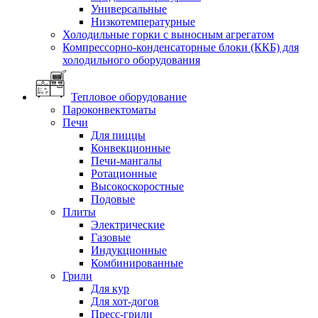
Универсальные
Низкотемпературные
Холодильные горки с выносным агрегатом
Компрессорно-конденсаторные блоки (ККБ) для
холодильного оборудования
Тепловое оборудование
Пароконвектоматы
Печи
Для пиццы
Конвекционные
Печи-мангалы
Ротационные
Высокоскоростные
Подовые
Плиты
Электрические
Газовые
Индукционные
Комбинированные
Грили
Для кур
Для хот-догов
Пресс-грили