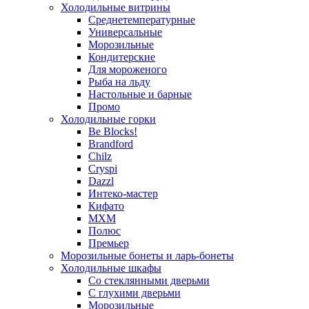
Холодильные витрины
Среднетемпературные
Универсальные
Морозильные
Кондитерские
Для мороженого
Рыба на льду
Настольные и барные
Промо
Холодильные горки
Be Blocks!
Brandford
Chilz
Cryspi
Dazzl
Интеко-мастер
Кифато
МХМ
Полюс
Премьер
Морозильные бонеты и ларь-бонеты
Холодильные шкафы
Со стеклянными дверьми
С глухими дверьми
Морозильные