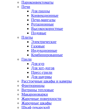
Пароконвектоматы
Печи
Для пиццы
Конвекционные
Печи-мангалы
Ротационные
Высокоскоростные
Подовые
Плиты
Электрические
Газовые
Индукционные
Комбинированные
Грили
Для кур
Для хот-догов
Пресс-грили
Для шаурмы
Расстоечные шкафы и камеры
Фритюрницы
Витрины тепловые
Макароноварки
Жарочные поверхности
Жарочные шкафы
Шкаф пекарский