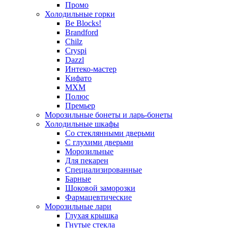
Промо
Холодильные горки
Be Blocks!
Brandford
Chilz
Cryspi
Dazzl
Интеко-мастер
Кифато
МХМ
Полюс
Премьер
Морозильные бонеты и ларь-бонеты
Холодильные шкафы
Со стеклянными дверьми
С глухими дверьми
Морозильные
Для пекарен
Специализированные
Барные
Шоковой заморозки
Фармацевтические
Морозильные лари
Глухая крышка
Гнутые стекла