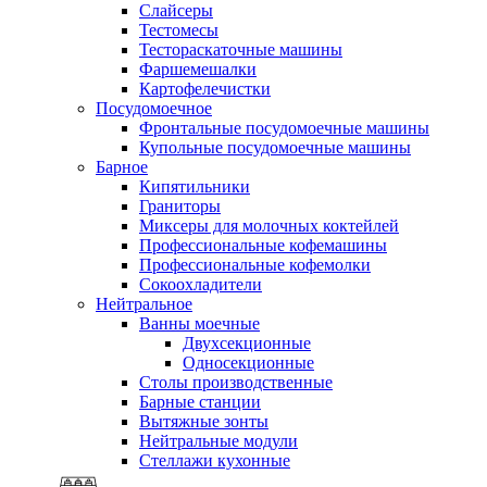
Слайсеры
Тестомесы
Тестораскаточные машины
Фаршемешалки
Картофелечистки
Посудомоечное
Фронтальные посудомоечные машины
Купольные посудомоечные машины
Барное
Кипятильники
Граниторы
Миксеры для молочных коктейлей
Профессиональные кофемашины
Профессиональные кофемолки
Сокоохладители
Нейтральное
Ванны моечные
Двухсекционные
Односекционные
Столы производственные
Барные станции
Вытяжные зонты
Нейтральные модули
Стеллажи кухонные