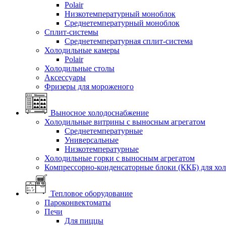
Polair
Низкотемпературный моноблок
Среднетемпературный моноблок
Сплит-системы
Среднетемпературная сплит-система
Холодильные камеры
Polair
Холодильные столы
Аксессуары
Фризеры для мороженого
Выносное холодоснабжение
Холодильные витрины с выносным агрегатом
Среднетемпературные
Универсальные
Низкотемпературные
Холодильные горки с выносным агрегатом
Компрессорно-конденсаторные блоки (ККБ) для хо
Тепловое оборудование
Пароконвектоматы
Печи
Для пиццы