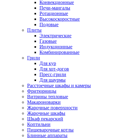
Конвекционные
Печи-мангалы
Ротационные
Высокоскоростные
Подовые
Плиты
Электрические
Газовые
Индукционные
Комбинированные
Грили
Для кур
Для хот-догов
Пресс-грили
Для шаурмы
Расстоечные шкафы и камеры
Фритюрницы
Витрины тепловые
Макароноварки
Жарочные поверхности
Жарочные шкафы
Шкаф пекарский
Коптильни
Пищеварочные котлы
Блинные аппараты