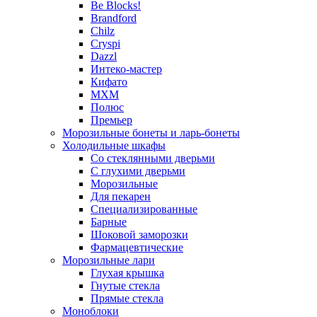
Be Blocks!
Brandford
Chilz
Cryspi
Dazzl
Интеко-мастер
Кифато
МХМ
Полюс
Премьер
Морозильные бонеты и ларь-бонеты
Холодильные шкафы
Со стеклянными дверьми
С глухими дверьми
Морозильные
Для пекарен
Специализированные
Барные
Шоковой заморозки
Фармацевтические
Морозильные лари
Глухая крышка
Гнутые стекла
Прямые стекла
Моноблоки