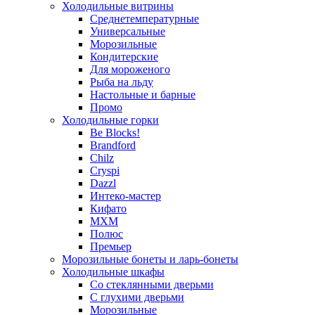
Холодильные витрины
Среднетемпературные
Универсальные
Морозильные
Кондитерские
Для мороженого
Рыба на льду
Настольные и барные
Промо
Холодильные горки
Be Blocks!
Brandford
Chilz
Cryspi
Dazzl
Интеко-мастер
Кифато
МХМ
Полюс
Премьер
Морозильные бонеты и ларь-бонеты
Холодильные шкафы
Со стеклянными дверьми
С глухими дверьми
Морозильные