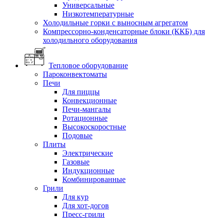
Универсальные
Низкотемпературные
Холодильные горки с выносным агрегатом
Компрессорно-конденсаторные блоки (ККБ) для
холодильного оборудования
Тепловое оборудование
Пароконвектоматы
Печи
Для пиццы
Конвекционные
Печи-мангалы
Ротационные
Высокоскоростные
Подовые
Плиты
Электрические
Газовые
Индукционные
Комбинированные
Грили
Для кур
Для хот-догов
Пресс-грили