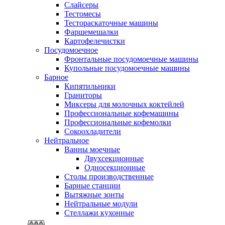
Слайсеры
Тестомесы
Тестораскаточные машины
Фаршемешалки
Картофелечистки
Посудомоечное
Фронтальные посудомоечные машины
Купольные посудомоечные машины
Барное
Кипятильники
Граниторы
Миксеры для молочных коктейлей
Профессиональные кофемашины
Профессиональные кофемолки
Сокоохладители
Нейтральное
Ванны моечные
Двухсекционные
Односекционные
Столы производственные
Барные станции
Вытяжные зонты
Нейтральные модули
Стеллажи кухонные