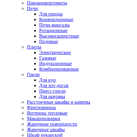
Пароконвектоматы
Печи
Для пиццы
Конвекционные
Печи-мангалы
Ротационные
Высокоскоростные
Подовые
Плиты
Электрические
Газовые
Индукционные
Комбинированные
Грили
Для кур
Для хот-догов
Пресс-грили
Для шаурмы
Расстоечные шкафы и камеры
Фритюрницы
Витрины тепловые
Макароноварки
Жарочные поверхности
Жарочные шкафы
Шкаф пекарский