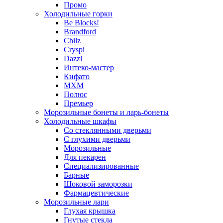
Промо
Холодильные горки
Be Blocks!
Brandford
Chilz
Cryspi
Dazzl
Интеко-мастер
Кифато
МХМ
Полюс
Премьер
Морозильные бонеты и ларь-бонеты
Холодильные шкафы
Со стеклянными дверьми
С глухими дверьми
Морозильные
Для пекарен
Специализированные
Барные
Шоковой заморозки
Фармацевтические
Морозильные лари
Глухая крышка
Гнутые стекла