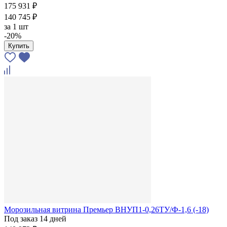
175 931 ₽
140 745 ₽
за
1 шт
-20%
Купить
Морозильная витрина Премьер ВНУП1-0,26ТУ/Ф-1,6 (-18)
Под заказ 14 дней