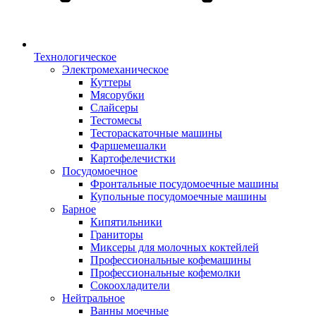
Технологическое
Электромеханическое
Куттеры
Мясорубки
Слайсеры
Тестомесы
Тестораскаточные машины
Фаршемешалки
Картофелечистки
Посудомоечное
Фронтальные посудомоечные машины
Купольные посудомоечные машины
Барное
Кипятильники
Граниторы
Миксеры для молочных коктейлей
Профессиональные кофемашины
Профессиональные кофемолки
Сокоохладители
Нейтральное
Ванны моечные