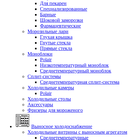
Для пекарен
Специализированные
Барные
Шоковой заморозки
Фармацевтические
Морозильные лари
Глухая крышка
Гнутые стекла
Прямые стекла
Моноблоки
Polair
Низкотемпературный моноблок
Среднетемпературный моноблок
Сплит-системы
Среднетемпературная сплит-система
Холодильные камеры
Polair
Холодильные столы
Аксессуары
Фризеры для мороженого
Выносное холодоснабжение
Холодильные витрины с выносным агрегатом
Среднетемпературные