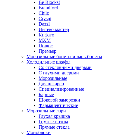
Be Blocks!
Brandford
Chilz
Cryspi
Dazzl
Интеко-мастер
Кифато
МХМ
Полюс
Премьер
Морозильные бонеты и ларь-бонеты
Холодильные шкафы
Со стеклянными дверьми
С глухими дверьми
Морозильные
Для пекарен
Специализированные
Барные
Шоковой заморозки
Фармацевтические
Морозильные лари
Глухая крышка
Гнутые стекла
Прямые стекла
Моноблоки