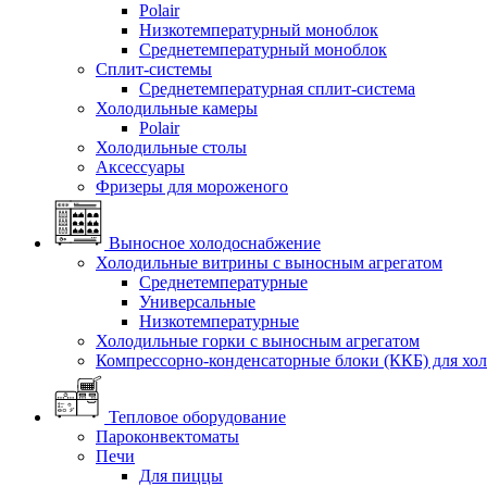
Polair
Низкотемпературный моноблок
Среднетемпературный моноблок
Сплит-системы
Среднетемпературная сплит-система
Холодильные камеры
Polair
Холодильные столы
Аксессуары
Фризеры для мороженого
Выносное холодоснабжение
Холодильные витрины с выносным агрегатом
Среднетемпературные
Универсальные
Низкотемпературные
Холодильные горки с выносным агрегатом
Компрессорно-конденсаторные блоки (ККБ) для хо
Тепловое оборудование
Пароконвектоматы
Печи
Для пиццы