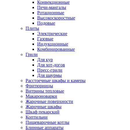
Конвекционные
Печи-мангалы
Ротационные
Высокоскоростные
Подовые
Плиты
Электрические
Газовые
Индукционные
Комбинированные
Грили
Для кур
Для хот-догов
Пресс-грили
Для шаурмы
Расстоечные шкафы и камеры
Фритюрницы
Витрины тепловые
Макароноварки
Жарочные поверхности
Жарочные шкафы
Шкаф пекарский
Коптильни
Пищеварочные котлы
Блинные аппараты