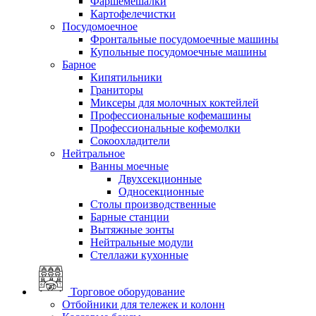
Фаршемешалки
Картофелечистки
Посудомоечное
Фронтальные посудомоечные машины
Купольные посудомоечные машины
Барное
Кипятильники
Граниторы
Миксеры для молочных коктейлей
Профессиональные кофемашины
Профессиональные кофемолки
Сокоохладители
Нейтральное
Ванны моечные
Двухсекционные
Односекционные
Столы производственные
Барные станции
Вытяжные зонты
Нейтральные модули
Стеллажи кухонные
Торговое оборудование
Отбойники для тележек и колонн