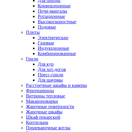
Для пиццы
Конвекционные
Печи-мангалы
Ротационные
Высокоскоростные
Подовые
Плиты
Электрические
Газовые
Индукционные
Комбинированные
Грили
Для кур
Для хот-догов
Пресс-грили
Для шаурмы
Расстоечные шкафы и камеры
Фритюрницы
Витрины тепловые
Макароноварки
Жарочные поверхности
Жарочные шкафы
Шкаф пекарский
Коптильни
Пищеварочные котлы