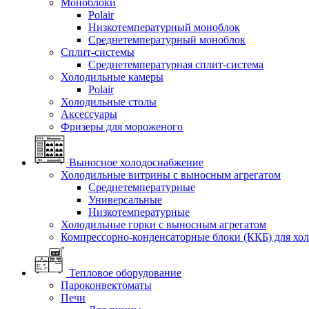
Моноблоки
Polair
Низкотемпературный моноблок
Среднетемпературный моноблок
Сплит-системы
Среднетемпературная сплит-система
Холодильные камеры
Polair
Холодильные столы
Аксессуары
Фризеры для мороженого
Выносное холодоснабжение
Холодильные витрины с выносным агрегатом
Среднетемпературные
Универсальные
Низкотемпературные
Холодильные горки с выносным агрегатом
Компрессорно-конденсаторные блоки (ККБ) для хо
Тепловое оборудование
Пароконвектоматы
Печи