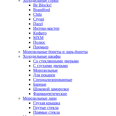
Холодильные горки
Be Blocks!
Brandford
Chilz
Cryspi
Dazzl
Интеко-мастер
Кифато
МХМ
Полюс
Премьер
Морозильные бонеты и ларь-бонеты
Холодильные шкафы
Со стеклянными дверьми
С глухими дверьми
Морозильные
Для пекарен
Специализированные
Барные
Шоковой заморозки
Фармацевтические
Морозильные лари
Глухая крышка
Гнутые стекла
Прямые стекла