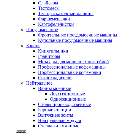
Слайсеры
Тестомесы
Тестораскаточные машины
Фаршемешалки
Картофелечистки
Посудомоечное
Фронтальные посудомоечные машины
Купольные посудомоечные машины
Барное
Кипятильники
Граниторы
Миксеры для молочных коктейлей
Профессиональные кофемашины
Профессиональные кофемолки
Сокоохладители
Нейтральное
Ванны моечные
Двухсекционные
Односекционные
Столы производственные
Барные станции
Вытяжные зонты
Нейтральные модули
Стеллажи кухонные