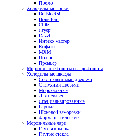
Промо
Холодильные горки
Be Blocks!
Brandford
Chilz
Cryspi
Dazzl
Интеко-мастер
Кифато
МХМ
Полюс
Премьер
Морозильные бонеты и ларь-бонеты
Холодильные шкафы
Со стеклянными дверьми
С глухими дверьми
Морозильные
Для пекарен
Специализированные
Барные
Шоковой заморозки
Фармацевтические
Морозильные лари
Глухая крышка
Гнутые стекла