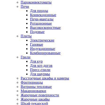
Пароконвектоматы
Печи
Для пиццы
Конвекционные
Печи-мангалы
Ротационные
Высокоскоростные
Подовые
Плиты
Электрические
Газовые
Индукционные
Комбинированные
Грили
Для кур
Для хот-догов
Пресс-грили
Для шаурмы
Расстоечные шкафы и камеры
Фритюрницы
Витрины тепловые
Макароноварки
Жарочные поверхности
Жарочные шкафы
Шкаф пекарский