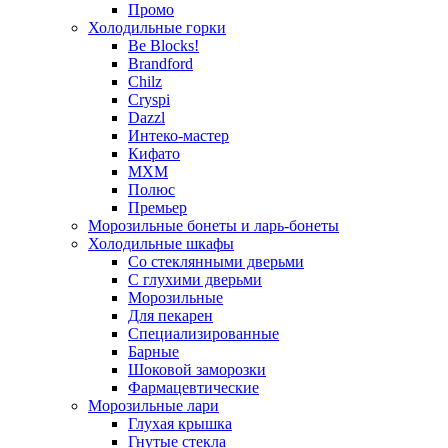
Промо
Холодильные горки
Be Blocks!
Brandford
Chilz
Cryspi
Dazzl
Интеко-мастер
Кифато
МХМ
Полюс
Премьер
Морозильные бонеты и ларь-бонеты
Холодильные шкафы
Со стеклянными дверьми
С глухими дверьми
Морозильные
Для пекарен
Специализированные
Барные
Шоковой заморозки
Фармацевтические
Морозильные лари
Глухая крышка
Гнутые стекла