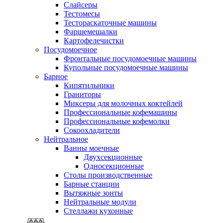
Слайсеры
Тестомесы
Тестораскаточные машины
Фаршемешалки
Картофелечистки
Посудомоечное
Фронтальные посудомоечные машины
Купольные посудомоечные машины
Барное
Кипятильники
Граниторы
Миксеры для молочных коктейлей
Профессиональные кофемашины
Профессиональные кофемолки
Сокоохладители
Нейтральное
Ванны моечные
Двухсекционные
Односекционные
Столы производственные
Барные станции
Вытяжные зонты
Нейтральные модули
Стеллажи кухонные