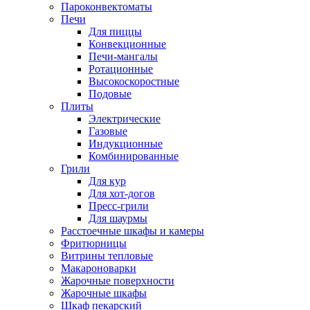
Пароконвектоматы
Печи
Для пиццы
Конвекционные
Печи-мангалы
Ротационные
Высокоскоростные
Подовые
Плиты
Электрические
Газовые
Индукционные
Комбинированные
Грили
Для кур
Для хот-догов
Пресс-грили
Для шаурмы
Расстоечные шкафы и камеры
Фритюрницы
Витрины тепловые
Макароноварки
Жарочные поверхности
Жарочные шкафы
Шкаф пекарский