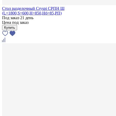
Стол разделочный Cryspi СРПН Ш
(L=1800,S=600,H=850,Hб=85,РП)
Под заказ 21 день
Цена под заказ
Купить