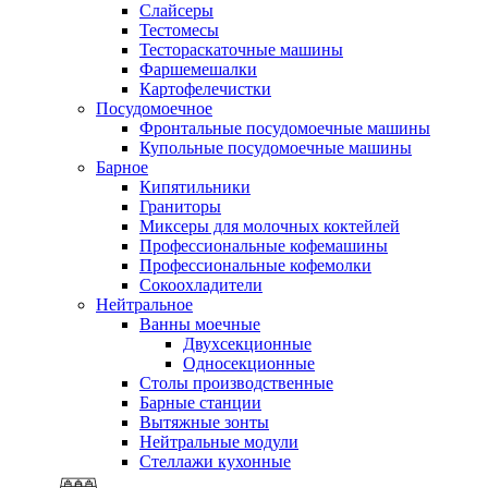
Слайсеры
Тестомесы
Тестораскаточные машины
Фаршемешалки
Картофелечистки
Посудомоечное
Фронтальные посудомоечные машины
Купольные посудомоечные машины
Барное
Кипятильники
Граниторы
Миксеры для молочных коктейлей
Профессиональные кофемашины
Профессиональные кофемолки
Сокоохладители
Нейтральное
Ванны моечные
Двухсекционные
Односекционные
Столы производственные
Барные станции
Вытяжные зонты
Нейтральные модули
Стеллажи кухонные