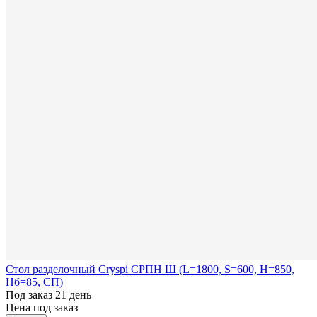
Стол разделочный Cryspi СРПН Ш (L=1800, S=600, H=850,
Hб=85, СП)
Под заказ 21 день
Цена под заказ