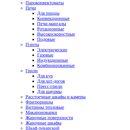
Пароконвектоматы
Печи
Для пиццы
Конвекционные
Печи-мангалы
Ротационные
Высокоскоростные
Подовые
Плиты
Электрические
Газовые
Индукционные
Комбинированные
Грили
Для кур
Для хот-догов
Пресс-грили
Для шаурмы
Расстоечные шкафы и камеры
Фритюрницы
Витрины тепловые
Макароноварки
Жарочные поверхности
Жарочные шкафы
Шкаф пекарский