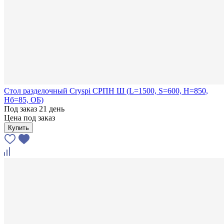
Стол разделочный Cryspi СРПН Ш (L=1500, S=600, H=850,
Hб=85, ОБ)
Под заказ 21 день
Цена под заказ
Купить