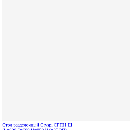
Стол разделочный Cryspi СРПН Ш