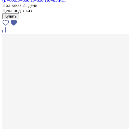
(L=600,S=600,H=850,Hб=85,РП)
Под заказ 21 день
Цена под заказ
Купить