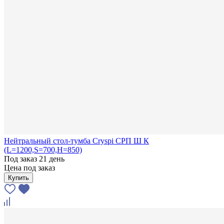
Нейтральный стол-тумба Cryspi СРП Ш К
(L=1200,S=700,H=850)
Под заказ 21 день
Цена под заказ
Купить