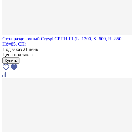
Стол разделочный Cryspi СРПН Ш (L=1200, S=600, H=850,
Hб=85, СП)
Под заказ 21 день
Цена под заказ
Купить