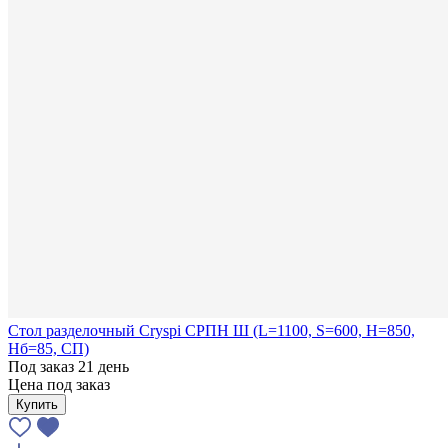
Стол разделочный Cryspi СРПН Ш (L=1100, S=600, H=850,
Hб=85, СП)
Под заказ 21 день
Цена под заказ
Купить