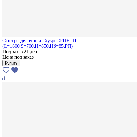
Стол разделочный Cryspi СРПН Ш
(L=1600,S=700,H=850,Hб=85,РП)
Под заказ 21 день
Цена под заказ
Купить