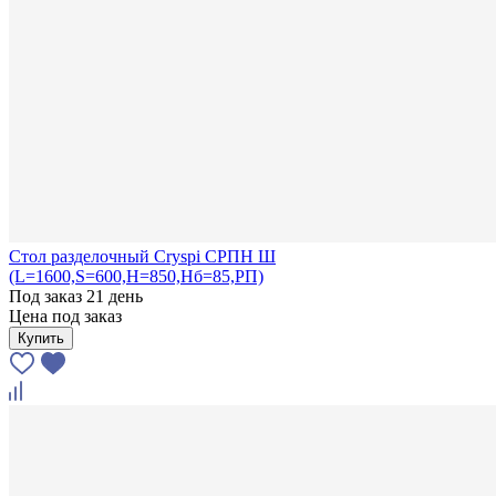
Стол разделочный Cryspi СРПН Ш
(L=1600,S=600,H=850,Hб=85,РП)
Под заказ 21 день
Цена под заказ
Купить