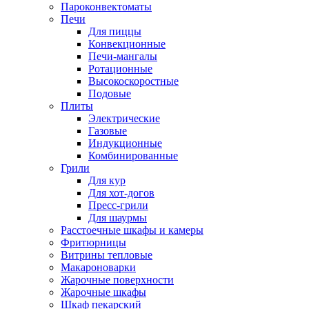
Пароконвектоматы
Печи
Для пиццы
Конвекционные
Печи-мангалы
Ротационные
Высокоскоростные
Подовые
Плиты
Электрические
Газовые
Индукционные
Комбинированные
Грили
Для кур
Для хот-догов
Пресс-грили
Для шаурмы
Расстоечные шкафы и камеры
Фритюрницы
Витрины тепловые
Макароноварки
Жарочные поверхности
Жарочные шкафы
Шкаф пекарский