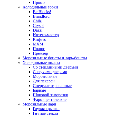
Промо
Холодильные горки
Be Blocks!
Brandford
Chilz
Cryspi
Dazzl
Интеко-мастер
Кифато
МХМ
Полюс
Премьер
Морозильные бонеты и ларь-бонеты
Холодильные шкафы
Со стеклянными дверьми
С глухими дверьми
Морозильные
Для пекарен
Специализированные
Барные
Шоковой заморозки
Фармацевтические
Морозильные лари
Глухая крышка
Гнутые стекла