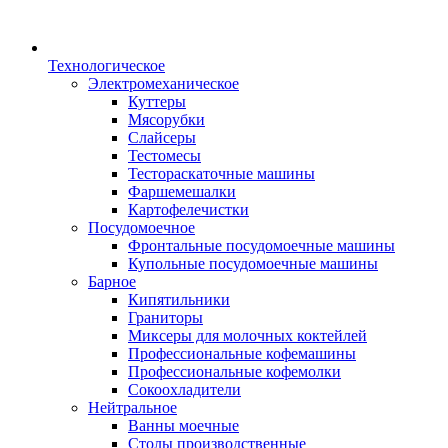
Технологическое
Электромеханическое
Куттеры
Мясорубки
Слайсеры
Тестомесы
Тестораскаточные машины
Фаршемешалки
Картофелечистки
Посудомоечное
Фронтальные посудомоечные машины
Купольные посудомоечные машины
Барное
Кипятильники
Граниторы
Миксеры для молочных коктейлей
Профессиональные кофемашины
Профессиональные кофемолки
Сокоохладители
Нейтральное
Ванны моечные
Столы производственные