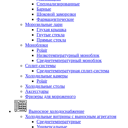
Специализированные
Барные
Шоковой заморозки
Фармацевтические
Морозильные лари
Глухая крышка
Гнутые стекла
Прямые стекла
Моноблоки
Polair
Низкотемпературный моноблок
Среднетемпературный моноблок
Сплит-системы
Среднетемпературная сплит-система
Холодильные камеры
Polair
Холодильные столы
Аксессуары
Фризеры для мороженого
Выносное холодоснабжение
Холодильные витрины с выносным агрегатом
Среднетемпературные
Универсальные