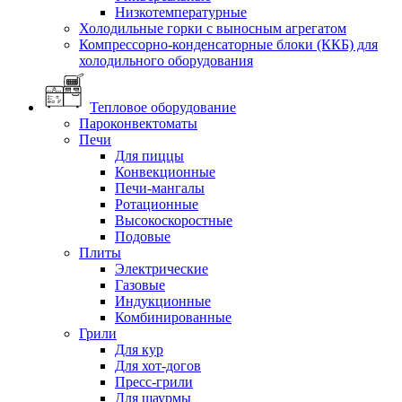
Низкотемпературные
Холодильные горки с выносным агрегатом
Компрессорно-конденсаторные блоки (ККБ) для
холодильного оборудования
Тепловое оборудование
Пароконвектоматы
Печи
Для пиццы
Конвекционные
Печи-мангалы
Ротационные
Высокоскоростные
Подовые
Плиты
Электрические
Газовые
Индукционные
Комбинированные
Грили
Для кур
Для хот-догов
Пресс-грили
Для шаурмы