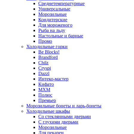
Среднетемпературные
Универсальные
Морозильные
Кондитерские
Для мороженого
Рыба на льду
Настольные и барные
Промо
Холодильные горки
Be Blocks!
Brandford
Chilz
Cryspi
Dazzl
Интеко-мастер
Кифато
МХМ
Полюс
Премьер
Морозильные бонеты и ларь-бонеты
Холодильные шкафы
Со стеклянными дверьми
С глухими дверьми
Морозильные
Для пекарен