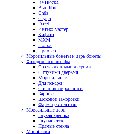
Be Blocks!
Brandford
Chilz
Cryspi
Dazzl
Интеко-мастер
Кифато
МХМ
Полюс
Премьер
Морозильные бонеты и ларь-бонеты
Холодильные шкафы
Со стеклянными дверьми
С глухими дверьми
Морозильные
Для пекарен
Специализированные
Барные
Шоковой заморозки
Фармацевтические
Морозильные лари
Глухая крышка
Гнутые стекла
Прямые стекла
Моноблоки