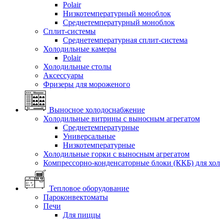
Polair
Низкотемпературный моноблок
Среднетемпературный моноблок
Сплит-системы
Среднетемпературная сплит-система
Холодильные камеры
Polair
Холодильные столы
Аксессуары
Фризеры для мороженого
Выносное холодоснабжение
Холодильные витрины с выносным агрегатом
Среднетемпературные
Универсальные
Низкотемпературные
Холодильные горки с выносным агрегатом
Компрессорно-конденсаторные блоки (ККБ) для хо
Тепловое оборудование
Пароконвектоматы
Печи
Для пиццы