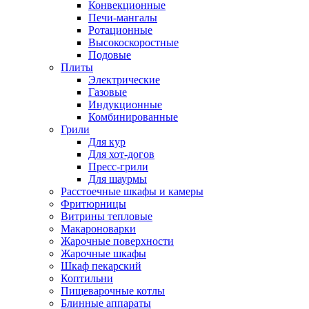
Конвекционные
Печи-мангалы
Ротационные
Высокоскоростные
Подовые
Плиты
Электрические
Газовые
Индукционные
Комбинированные
Грили
Для кур
Для хот-догов
Пресс-грили
Для шаурмы
Расстоечные шкафы и камеры
Фритюрницы
Витрины тепловые
Макароноварки
Жарочные поверхности
Жарочные шкафы
Шкаф пекарский
Коптильни
Пищеварочные котлы
Блинные аппараты