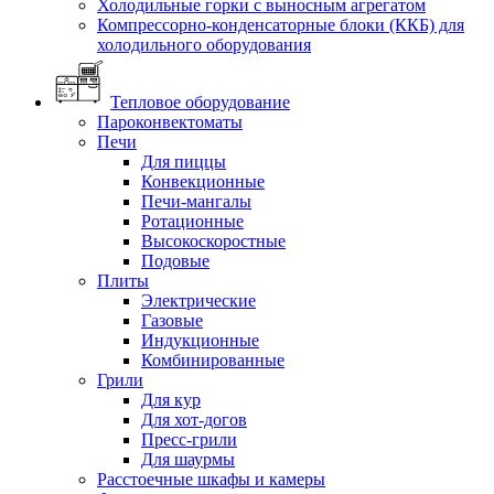
Холодильные горки с выносным агрегатом
Компрессорно-конденсаторные блоки (ККБ) для
холодильного оборудования
Тепловое оборудование
Пароконвектоматы
Печи
Для пиццы
Конвекционные
Печи-мангалы
Ротационные
Высокоскоростные
Подовые
Плиты
Электрические
Газовые
Индукционные
Комбинированные
Грили
Для кур
Для хот-догов
Пресс-грили
Для шаурмы
Расстоечные шкафы и камеры