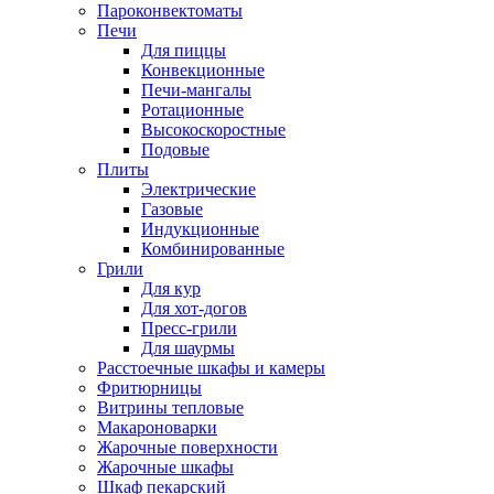
Пароконвектоматы
Печи
Для пиццы
Конвекционные
Печи-мангалы
Ротационные
Высокоскоростные
Подовые
Плиты
Электрические
Газовые
Индукционные
Комбинированные
Грили
Для кур
Для хот-догов
Пресс-грили
Для шаурмы
Расстоечные шкафы и камеры
Фритюрницы
Витрины тепловые
Макароноварки
Жарочные поверхности
Жарочные шкафы
Шкаф пекарский