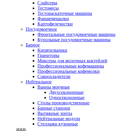
Слайсеры
Тестомесы
Тестораскаточные машины
Фаршемешалки
Картофелечистки
Посудомоечное
Фронтальные посудомоечные машины
Купольные посудомоечные машины
Барное
Кипятильники
Граниторы
Миксеры для молочных коктейлей
Профессиональные кофемашины
Профессиональные кофемолки
Сокоохладители
Нейтральное
Ванны моечные
Двухсекционные
Односекционные
Столы производственные
Барные станции
Вытяжные зонты
Нейтральные модули
Стеллажи кухонные