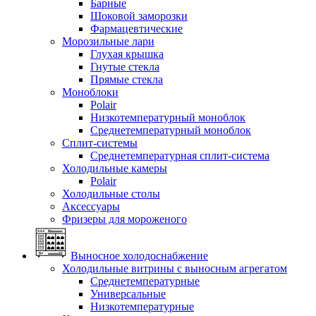
Барные
Шоковой заморозки
Фармацевтические
Морозильные лари
Глухая крышка
Гнутые стекла
Прямые стекла
Моноблоки
Polair
Низкотемпературный моноблок
Среднетемпературный моноблок
Сплит-системы
Среднетемпературная сплит-система
Холодильные камеры
Polair
Холодильные столы
Аксессуары
Фризеры для мороженого
Выносное холодоснабжение
Холодильные витрины с выносным агрегатом
Среднетемпературные
Универсальные
Низкотемпературные