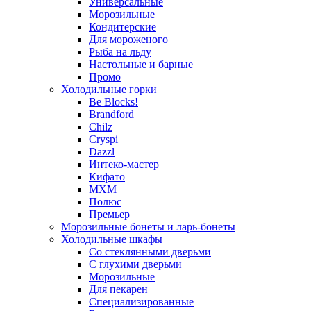
Универсальные
Морозильные
Кондитерские
Для мороженого
Рыба на льду
Настольные и барные
Промо
Холодильные горки
Be Blocks!
Brandford
Chilz
Cryspi
Dazzl
Интеко-мастер
Кифато
МХМ
Полюс
Премьер
Морозильные бонеты и ларь-бонеты
Холодильные шкафы
Со стеклянными дверьми
С глухими дверьми
Морозильные
Для пекарен
Специализированные