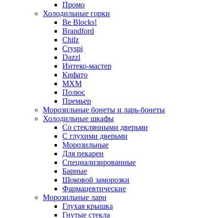
Промо
Холодильные горки
Be Blocks!
Brandford
Chilz
Cryspi
Dazzl
Интеко-мастер
Кифато
МХМ
Полюс
Премьер
Морозильные бонеты и ларь-бонеты
Холодильные шкафы
Со стеклянными дверьми
С глухими дверьми
Морозильные
Для пекарен
Специализированные
Барные
Шоковой заморозки
Фармацевтические
Морозильные лари
Глухая крышка
Гнутые стекла