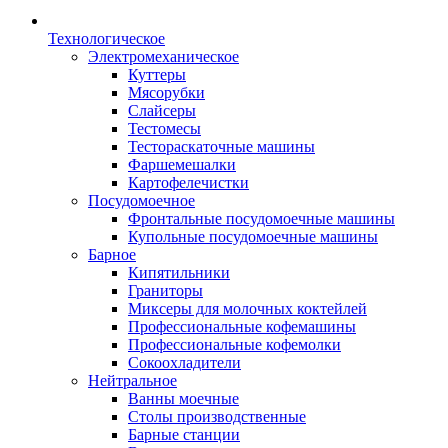
Технологическое
Электромеханическое
Куттеры
Мясорубки
Слайсеры
Тестомесы
Тестораскаточные машины
Фаршемешалки
Картофелечистки
Посудомоечное
Фронтальные посудомоечные машины
Купольные посудомоечные машины
Барное
Кипятильники
Граниторы
Миксеры для молочных коктейлей
Профессиональные кофемашины
Профессиональные кофемолки
Сокоохладители
Нейтральное
Ванны моечные
Столы производственные
Барные станции