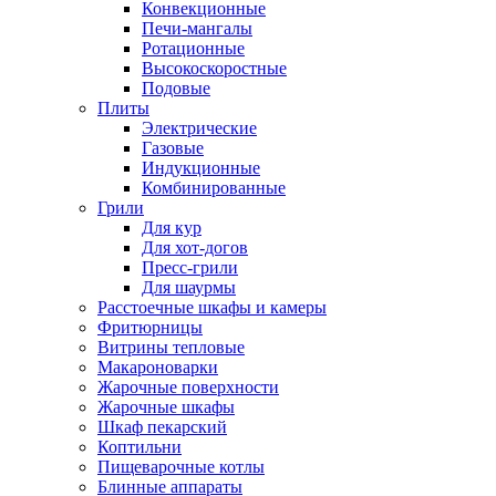
Конвекционные
Печи-мангалы
Ротационные
Высокоскоростные
Подовые
Плиты
Электрические
Газовые
Индукционные
Комбинированные
Грили
Для кур
Для хот-догов
Пресс-грили
Для шаурмы
Расстоечные шкафы и камеры
Фритюрницы
Витрины тепловые
Макароноварки
Жарочные поверхности
Жарочные шкафы
Шкаф пекарский
Коптильни
Пищеварочные котлы
Блинные аппараты