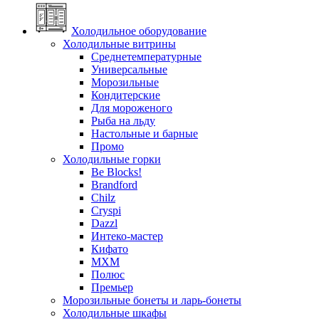
Холодильное оборудование
Холодильные витрины
Среднетемпературные
Универсальные
Морозильные
Кондитерские
Для мороженого
Рыба на льду
Настольные и барные
Промо
Холодильные горки
Be Blocks!
Brandford
Chilz
Cryspi
Dazzl
Интеко-мастер
Кифато
МХМ
Полюс
Премьер
Морозильные бонеты и ларь-бонеты
Холодильные шкафы