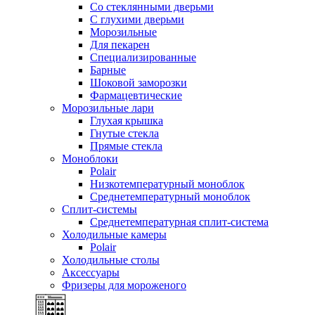
Со стеклянными дверьми
С глухими дверьми
Морозильные
Для пекарен
Специализированные
Барные
Шоковой заморозки
Фармацевтические
Морозильные лари
Глухая крышка
Гнутые стекла
Прямые стекла
Моноблоки
Polair
Низкотемпературный моноблок
Среднетемпературный моноблок
Сплит-системы
Среднетемпературная сплит-система
Холодильные камеры
Polair
Холодильные столы
Аксессуары
Фризеры для мороженого