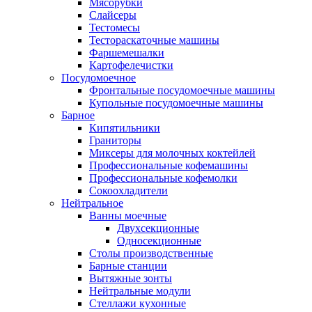
Мясорубки
Слайсеры
Тестомесы
Тестораскаточные машины
Фаршемешалки
Картофелечистки
Посудомоечное
Фронтальные посудомоечные машины
Купольные посудомоечные машины
Барное
Кипятильники
Граниторы
Миксеры для молочных коктейлей
Профессиональные кофемашины
Профессиональные кофемолки
Сокоохладители
Нейтральное
Ванны моечные
Двухсекционные
Односекционные
Столы производственные
Барные станции
Вытяжные зонты
Нейтральные модули
Стеллажи кухонные