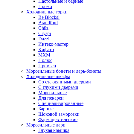
Настольные и барные
Промо
Холодильные горки
Be Blocks!
Brandford
Chilz
Cryspi
Dazzl
Интеко-мастер
Кифато
МХМ
Полюс
Премьер
Морозильные бонеты и ларь-бонеты
Холодильные шкафы
Со стеклянными дверьми
С глухими дверьми
Морозильные
Для пекарен
Специализированные
Барные
Шоковой заморозки
Фармацевтические
Морозильные лари
Глухая крышка