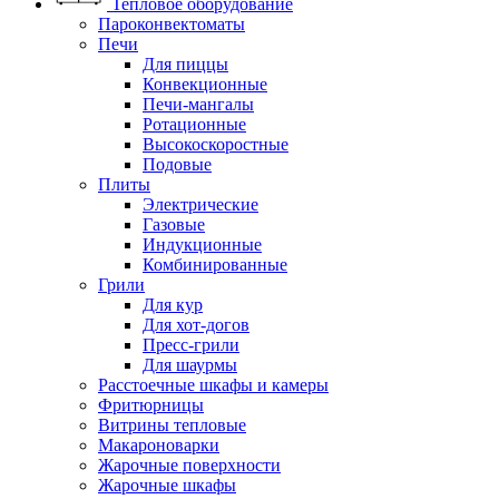
Тепловое оборудование
Пароконвектоматы
Печи
Для пиццы
Конвекционные
Печи-мангалы
Ротационные
Высокоскоростные
Подовые
Плиты
Электрические
Газовые
Индукционные
Комбинированные
Грили
Для кур
Для хот-догов
Пресс-грили
Для шаурмы
Расстоечные шкафы и камеры
Фритюрницы
Витрины тепловые
Макароноварки
Жарочные поверхности
Жарочные шкафы