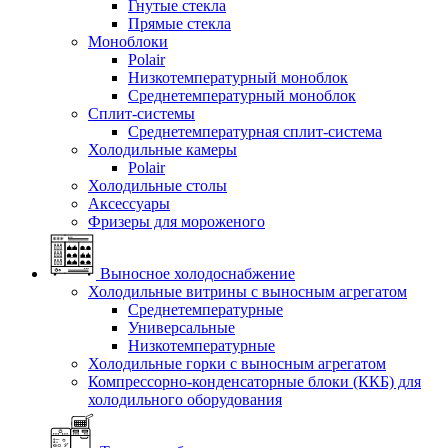
Гнутые стекла
Прямые стекла
Моноблоки
Polair
Низкотемпературный моноблок
Среднетемпературный моноблок
Сплит-системы
Среднетемпературная сплит-система
Холодильные камеры
Polair
Холодильные столы
Аксессуары
Фризеры для мороженого
Выносное холодоснабжение
Холодильные витрины с выносным агрегатом
Среднетемпературные
Универсальные
Низкотемпературные
Холодильные горки с выносным агрегатом
Компрессорно-конденсаторные блоки (ККБ) для
холодильного оборудования