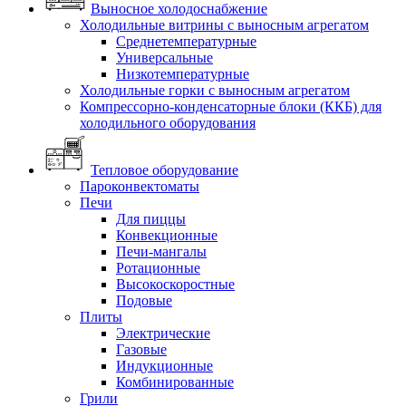
Выносное холодоснабжение
Холодильные витрины с выносным агрегатом
Среднетемпературные
Универсальные
Низкотемпературные
Холодильные горки с выносным агрегатом
Компрессорно-конденсаторные блоки (ККБ) для
холодильного оборудования
Тепловое оборудование
Пароконвектоматы
Печи
Для пиццы
Конвекционные
Печи-мангалы
Ротационные
Высокоскоростные
Подовые
Плиты
Электрические
Газовые
Индукционные
Комбинированные
Грили