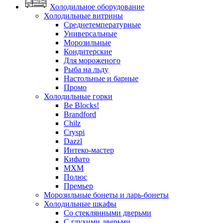
Холодильное оборудование
Холодильные витрины
Среднетемпературные
Универсальные
Морозильные
Кондитерские
Для мороженого
Рыба на льду
Настольные и барные
Промо
Холодильные горки
Be Blocks!
Brandford
Chilz
Cryspi
Dazzl
Интеко-мастер
Кифато
МХМ
Полюс
Премьер
Морозильные бонеты и ларь-бонеты
Холодильные шкафы
Со стеклянными дверьми
С глухими дверьми