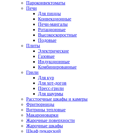
Пароконвектоматы
Печи
Для пиццы
Конвекционные
Печи-мангалы
Ротационные
Высокоскоростные
Подовые
Плиты
Электрические
Газовые
Индукционные
Комбинированные
Грили
Для кур
Для хот-догов
Пресс-грили
Для шаурмы
Расстоечные шкафы и камеры
Фритюрницы
Витрины тепловые
Макароноварки
Жарочные поверхности
Жарочные шкафы
Шкаф пекарский