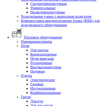
Среднетемпературные
Универсальные
Низкотемпературные
Холодильные горки с выносным агрегатом
Компрессорно-конденсаторные блоки (ККБ) для
холодильного оборудования
Тепловое оборудование
Пароконвектоматы
Печи
Для пиццы
Конвекционные
Печи-мангалы
Ротационные
Высокоскоростные
Подовые
Плиты
Электрические
Газовые
Индукционные
Комбинированные
Грили
Для кур
Для хот-догов