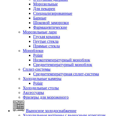
Морозильные
Для пекарен
Специализированные
Барные
Шоковой заморозки
Фармацевтические
Морозильные лари
Глухая крышка
Гнутые стекла
Прямые стекла
Моноблоки
Polair
Низкотемпературный моноблок
Среднетемпературный моноблок
Сплит-системы
Среднетемпературная сплит-система
Холодильные камеры
Polair
Холодильные столы
Аксессуары
Фризеры для мороженого
Выносное холодоснабжение
Холодильные витрины с выносным агрегатом