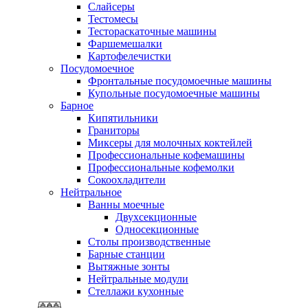
Слайсеры
Тестомесы
Тестораскаточные машины
Фаршемешалки
Картофелечистки
Посудомоечное
Фронтальные посудомоечные машины
Купольные посудомоечные машины
Барное
Кипятильники
Граниторы
Миксеры для молочных коктейлей
Профессиональные кофемашины
Профессиональные кофемолки
Сокоохладители
Нейтральное
Ванны моечные
Двухсекционные
Односекционные
Столы производственные
Барные станции
Вытяжные зонты
Нейтральные модули
Стеллажи кухонные