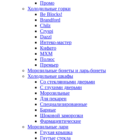
Промо
Холодильные горки
Be Blocks!
Brandford
Chilz
Cryspi
Dazzl
Интеко-мастер
Кифато
МХМ
Полюс
Премьер
Морозильные бонеты и ларь-бонеты
Холодильные шкафы
Со стеклянными дверьми
С глухими дверьми
Морозильные
Для пекарен
Специализированные
Барные
Шоковой заморозки
Фармацевтические
Морозильные лари
Глухая крышка
Гнутые стекла