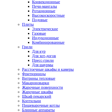
Конвекционные
Печи-мангалы
Ротационные
Высокоскоростные
Подовые
Плиты
Электрические
Газовые
Индукционные
Комбинированные
Грили
Для кур
Для хот-догов
Пресс-грили
Для шаурмы
Расстоечные шкафы и камеры
Фритюрницы
Витрины тепловые
Макароноварки
Жарочные поверхности
Жарочные шкафы
Шкаф пекарский
Коптильни
Пищеварочные котлы
Блинные аппараты