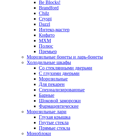
Be Blocks!
Brandford
Chilz
Cryspi
Dazzl
Интеко-мастер
Кифато
МХМ
Полюс
Премьер
Морозильные бонеты и ларь-бонеты
Холодильные шкафы
Со стеклянными дверьми
С глухими дверьми
Морозильные
Для пекарен
Специализированные
Барные
Шоковой заморозки
Фармацевтические
Морозильные лари
Глухая крышка
Гнутые стекла
Прямые стекла
Моноблоки