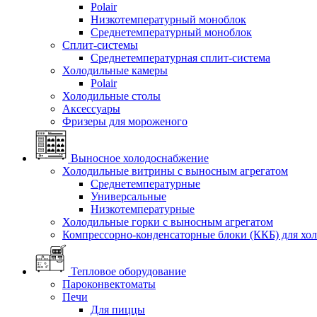
Polair
Низкотемпературный моноблок
Среднетемпературный моноблок
Сплит-системы
Среднетемпературная сплит-система
Холодильные камеры
Polair
Холодильные столы
Аксессуары
Фризеры для мороженого
Выносное холодоснабжение
Холодильные витрины с выносным агрегатом
Среднетемпературные
Универсальные
Низкотемпературные
Холодильные горки с выносным агрегатом
Компрессорно-конденсаторные блоки (ККБ) для хо
Тепловое оборудование
Пароконвектоматы
Печи
Для пиццы