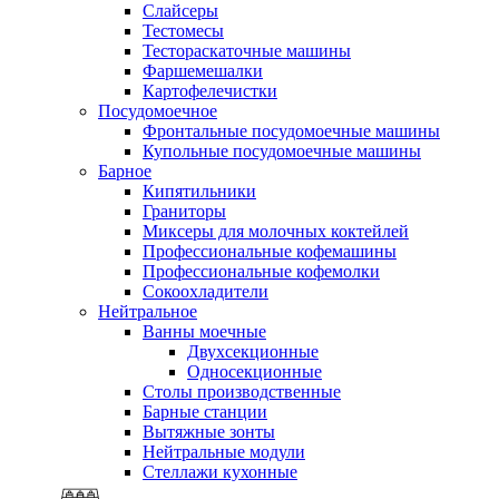
Слайсеры
Тестомесы
Тестораскаточные машины
Фаршемешалки
Картофелечистки
Посудомоечное
Фронтальные посудомоечные машины
Купольные посудомоечные машины
Барное
Кипятильники
Граниторы
Миксеры для молочных коктейлей
Профессиональные кофемашины
Профессиональные кофемолки
Сокоохладители
Нейтральное
Ванны моечные
Двухсекционные
Односекционные
Столы производственные
Барные станции
Вытяжные зонты
Нейтральные модули
Стеллажи кухонные