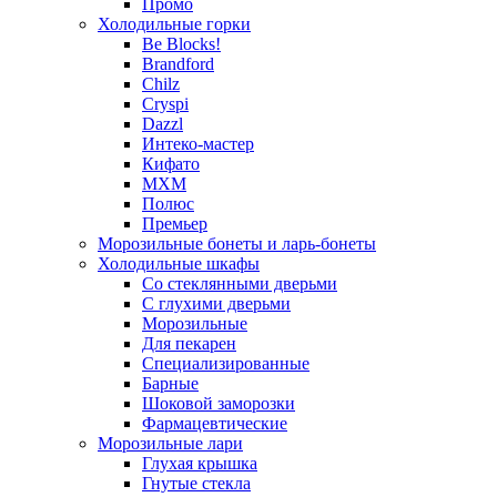
Промо
Холодильные горки
Be Blocks!
Brandford
Chilz
Cryspi
Dazzl
Интеко-мастер
Кифато
МХМ
Полюс
Премьер
Морозильные бонеты и ларь-бонеты
Холодильные шкафы
Со стеклянными дверьми
С глухими дверьми
Морозильные
Для пекарен
Специализированные
Барные
Шоковой заморозки
Фармацевтические
Морозильные лари
Глухая крышка
Гнутые стекла