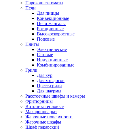
Пароконвектоматы
Печи
Для пиццы
Конвекционные
Печи-мангалы
Ротационные
Высокоскоростные
Подовые
Плиты
Электрические
Газовые
Индукционные
Комбинированные
Грили
Для кур
Для хот-догов
Пресс-грили
Для шаурмы
Расстоечные шкафы и камеры
Фритюрницы
Витрины тепловые
Макароноварки
Жарочные поверхности
Жарочные шкафы
Шкаф пекарский