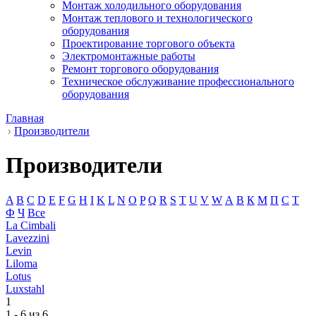
Монтаж холодильного оборудования
Монтаж теплового и технологического
оборудования
Проектирование торгового объекта
Электромонтажные работы
Ремонт торгового оборудования
Техническое обслуживание профессионального
оборудования
Главная
Производители
Производители
A
B
C
D
E
F
G
H
I
K
L
N
O
P
Q
R
S
T
U
V
W
А
В
К
М
П
С
Т
Ф
Ч
Все
La Cimbali
Lavezzini
Levin
Liloma
Lotus
Luxstahl
1
1 - 6 из 6