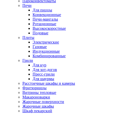
Пароконвектоматы
Печи
Для пиццы
Конвекционные
Печи-мангалы
Ротационные
Высокоскоростные
Подовые
Плиты
Электрические
Газовые
Индукционные
Комбинированные
Грили
Для кур
Для хот-догов
Пресс-грили
Для шаурмы
Расстоечные шкафы и камеры
Фритюрницы
Витрины тепловые
Макароноварки
Жарочные поверхности
Жарочные шкафы
Шкаф пекарский