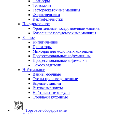
Слайсеры
Тестомесы
Тестораскаточные машины
Фаршемешалки
Картофелечистки
Посудомоечное
Фронтальные посудомоечные машины
Купольные посудомоечные машины
Барное
Кипятильники
Граниторы
Миксеры для молочных коктейлей
Профессиональные кофемашины
Профессиональные кофемолки
Сокоохладители
Нейтральное
Ванны моечные
Столы производственные
Барные станции
Вытяжные зонты
Нейтральные модули
Стеллажи кухонные
Торговое оборудование