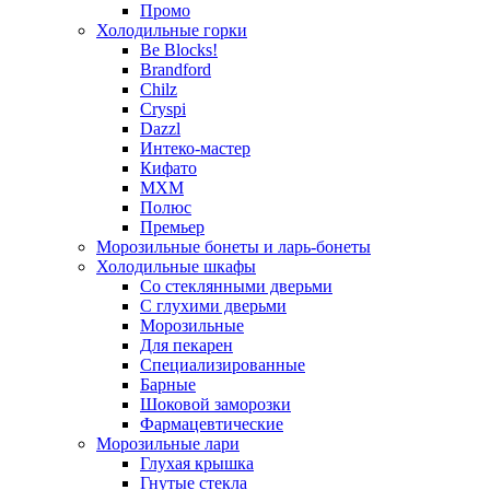
Промо
Холодильные горки
Be Blocks!
Brandford
Chilz
Cryspi
Dazzl
Интеко-мастер
Кифато
МХМ
Полюс
Премьер
Морозильные бонеты и ларь-бонеты
Холодильные шкафы
Со стеклянными дверьми
С глухими дверьми
Морозильные
Для пекарен
Специализированные
Барные
Шоковой заморозки
Фармацевтические
Морозильные лари
Глухая крышка
Гнутые стекла