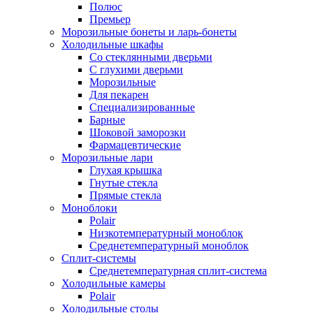
Полюс
Премьер
Морозильные бонеты и ларь-бонеты
Холодильные шкафы
Со стеклянными дверьми
С глухими дверьми
Морозильные
Для пекарен
Специализированные
Барные
Шоковой заморозки
Фармацевтические
Морозильные лари
Глухая крышка
Гнутые стекла
Прямые стекла
Моноблоки
Polair
Низкотемпературный моноблок
Среднетемпературный моноблок
Сплит-системы
Среднетемпературная сплит-система
Холодильные камеры
Polair
Холодильные столы