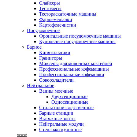
Слайсеры
Тестомесы
Тестораскаточные машины
Фаршемешалки
Картофелечистки
Посудомоечное
Фронтальные посудомоечные машины
Купольные посудомоечные машины
Барное
Кипятильники
Граниторы
Миксеры для молочных коктейлей
Профессиональные кофемашины
Профессиональные кофемолки
Сокоохладители
Нейтральное
Ванны моечные
Двухсекционные
Односекционные
Столы производственные
Барные станции
Вытяжные зонты
Нейтральные модули
Стеллажи кухонные