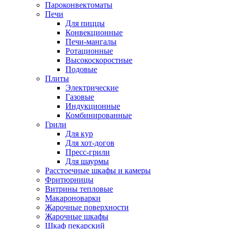
Пароконвектоматы
Печи
Для пиццы
Конвекционные
Печи-мангалы
Ротационные
Высокоскоростные
Подовые
Плиты
Электрические
Газовые
Индукционные
Комбинированные
Грили
Для кур
Для хот-догов
Пресс-грили
Для шаурмы
Расстоечные шкафы и камеры
Фритюрницы
Витрины тепловые
Макароноварки
Жарочные поверхности
Жарочные шкафы
Шкаф пекарский