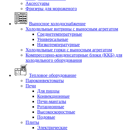
Аксессуары
Фризеры для мороженого
Выносное холодоснабжение
Холодильные витрины с выносным агрегатом
Среднетемпературные
Универсальные
Низкотемпературные
Холодильные горки с выносным агрегатом
Компрессорно-конденсаторные блоки (ККБ) для
холодильного оборудования
Тепловое оборудование
Пароконвектоматы
Печи
Для пиццы
Конвекционные
Печи-мангалы
Ротационные
Высокоскоростные
Подовые
Плиты
Электрические