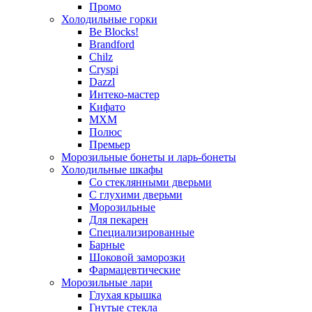
Промо
Холодильные горки
Be Blocks!
Brandford
Chilz
Cryspi
Dazzl
Интеко-мастер
Кифато
МХМ
Полюс
Премьер
Морозильные бонеты и ларь-бонеты
Холодильные шкафы
Со стеклянными дверьми
С глухими дверьми
Морозильные
Для пекарен
Специализированные
Барные
Шоковой заморозки
Фармацевтические
Морозильные лари
Глухая крышка
Гнутые стекла