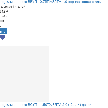
олодильная горка ВВУП1-0,75ТУ/ЯЛТА-1,0 нержавеющая сталь
д заказ 14 дней
842 ₽
874 ₽
 шт
%
ить
лодильная горка ВСУП1-1,50ТУ/ЯЛТА-2,0 (-2…+4) двери