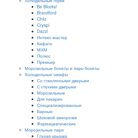
Холодильные горки
Be Blocks!
Brandford
Chilz
Cryspi
Dazzl
Интеко-мастер
Кифато
МХМ
Полюс
Премьер
Морозильные бонеты и ларь-бонеты
Холодильные шкафы
Со стеклянными дверьми
С глухими дверьми
Морозильные
Для пекарен
Специализированные
Барные
Шоковой заморозки
Фармацевтические
Морозильные лари
Глухая крышка