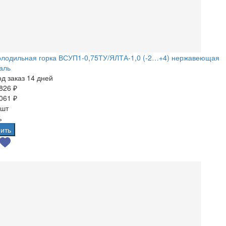
олодильная горка ВСУП1-0,75ТУ/ЯЛТА-1,0 (-2…+4) нержавеющая
аль
д заказ 14 дней
826 ₽
061 ₽
 шт
%
ить