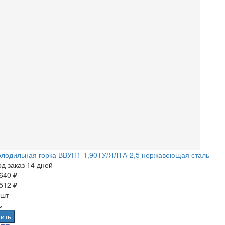
олодильная горка ВВУП1-1,90ТУ/ЯЛТА-2,5 нержавеющая сталь
д заказ 14 дней
640 ₽
512 ₽
 шт
%
ить