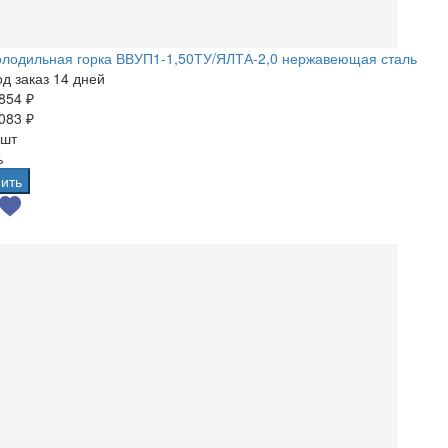
олодильная горка ВВУП1-1,50ТУ/ЯЛТА-2,0 нержавеющая сталь
д заказ 14 дней
854 ₽
083 ₽
 шт
%
ить