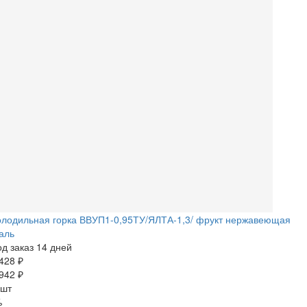
олодильная горка ВВУП1-0,95ТУ/ЯЛТА-1,3/ фрукт нержавеющая
аль
д заказ 14 дней
428 ₽
942 ₽
 шт
%