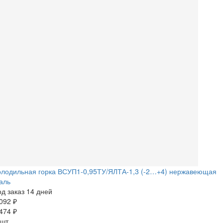
олодильная горка ВСУП1-0,95ТУ/ЯЛТА-1,3 (-2…+4) нержавеющая
аль
д заказ 14 дней
092 ₽
474 ₽
 шт