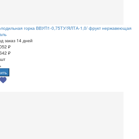
олодильная горка ВВУП1-0,75ТУ/ЯЛТА-1,0/ фрукт нержавеющая
аль
д заказ 14 дней
052 ₽
642 ₽
 шт
%
ить