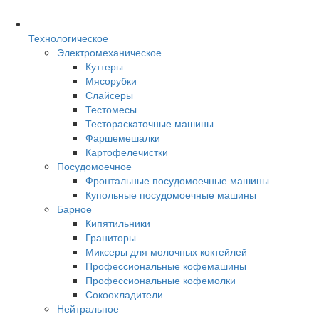
Технологическое
Электромеханическое
Куттеры
Мясорубки
Слайсеры
Тестомесы
Тестораскаточные машины
Фаршемешалки
Картофелечистки
Посудомоечное
Фронтальные посудомоечные машины
Купольные посудомоечные машины
Барное
Кипятильники
Граниторы
Миксеры для молочных коктейлей
Профессиональные кофемашины
Профессиональные кофемолки
Сокоохладители
Нейтральное