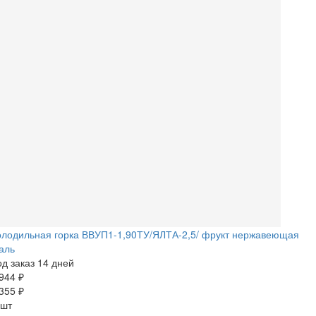
олодильная горка ВВУП1-1,90ТУ/ЯЛТА-2,5/ фрукт нержавеющая
аль
д заказ 14 дней
944 ₽
355 ₽
 шт