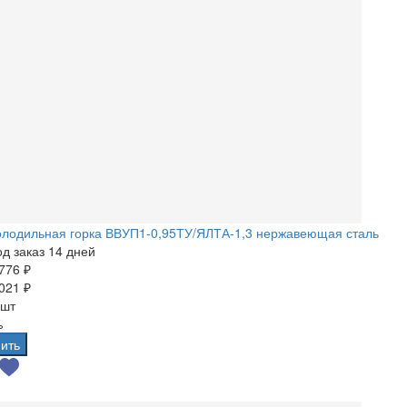
олодильная горка ВВУП1-0,95ТУ/ЯЛТА-1,3 нержавеющая сталь
д заказ 14 дней
776 ₽
021 ₽
 шт
%
ить