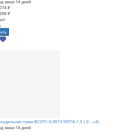
д заказ 14 дней
074 ₽
259 ₽
 шт
%
ить
лодильная горка ВСУП1-0,95ТУ/ЯЛТА-1,3 (-2…+4)
д заказ 14 дней