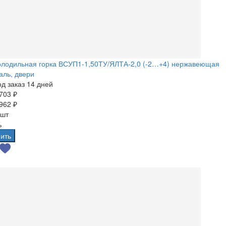
олодильная горка ВСУП1-1,50ТУ/ЯЛТА-2,0 (-2…+4) нержавеющая
аль, двери
д заказ 14 дней
703 ₽
962 ₽
 шт
%
ить