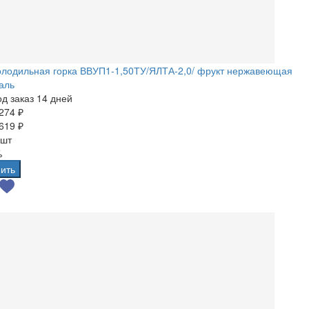
олодильная горка ВВУП1-1,50ТУ/ЯЛТА-2,0/ фрукт нержавеющая
аль
д заказ 14 дней
274 ₽
619 ₽
 шт
%
ить