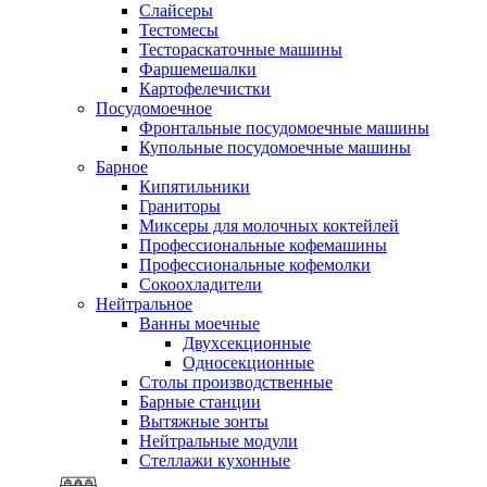
Слайсеры
Тестомесы
Тестораскаточные машины
Фаршемешалки
Картофелечистки
Посудомоечное
Фронтальные посудомоечные машины
Купольные посудомоечные машины
Барное
Кипятильники
Граниторы
Миксеры для молочных коктейлей
Профессиональные кофемашины
Профессиональные кофемолки
Сокоохладители
Нейтральное
Ванны моечные
Двухсекционные
Односекционные
Столы производственные
Барные станции
Вытяжные зонты
Нейтральные модули
Стеллажи кухонные