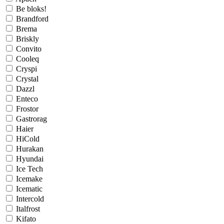
Be bloks!
Brandford
Brema
Briskly
Convito
Cooleq
Cryspi
Crystal
Dazzl
Enteco
Frostor
Gastrorag
Haier
HiCold
Hurakan
Hyundai
Ice Tech
Icemake
Icematic
Intercold
Italfrost
Kifato