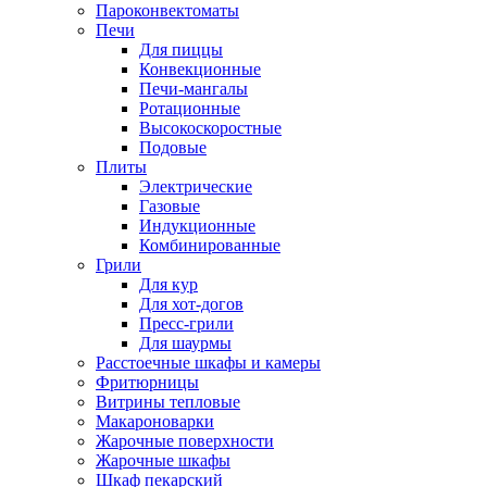
Пароконвектоматы
Печи
Для пиццы
Конвекционные
Печи-мангалы
Ротационные
Высокоскоростные
Подовые
Плиты
Электрические
Газовые
Индукционные
Комбинированные
Грили
Для кур
Для хот-догов
Пресс-грили
Для шаурмы
Расстоечные шкафы и камеры
Фритюрницы
Витрины тепловые
Макароноварки
Жарочные поверхности
Жарочные шкафы
Шкаф пекарский