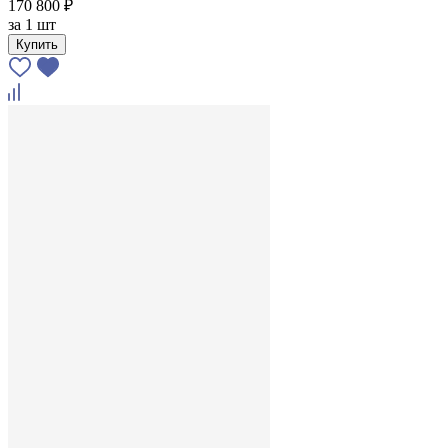
170 800 ₽
за
1 шт
Купить