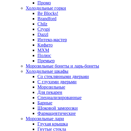
Промо
Холодильные горки
Be Blocks!
Brandford
Chilz
Cryspi
Dazzl
Интеко-мастер
Кифато
МХМ
Полюс
Премьер
Морозильные бонеты и ларь-бонеты
Холодильные шкафы
Со стеклянными дверьми
С глухими дверьми
Морозильные
Для пекарен
Специализированные
Барные
Шоковой заморозки
Фармацевтические
Морозильные лари
Глухая крышка
Гнутые стекла