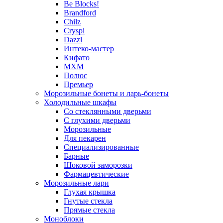
Be Blocks!
Brandford
Chilz
Cryspi
Dazzl
Интеко-мастер
Кифато
МХМ
Полюс
Премьер
Морозильные бонеты и ларь-бонеты
Холодильные шкафы
Со стеклянными дверьми
С глухими дверьми
Морозильные
Для пекарен
Специализированные
Барные
Шоковой заморозки
Фармацевтические
Морозильные лари
Глухая крышка
Гнутые стекла
Прямые стекла
Моноблоки