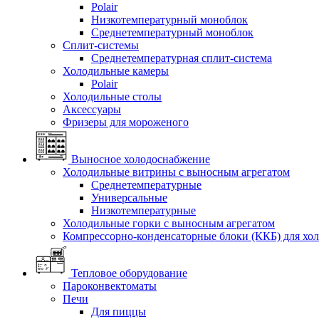
Polair
Низкотемпературный моноблок
Среднетемпературный моноблок
Сплит-системы
Среднетемпературная сплит-система
Холодильные камеры
Polair
Холодильные столы
Аксессуары
Фризеры для мороженого
Выносное холодоснабжение
Холодильные витрины с выносным агрегатом
Среднетемпературные
Универсальные
Низкотемпературные
Холодильные горки с выносным агрегатом
Компрессорно-конденсаторные блоки (ККБ) для хо
Тепловое оборудование
Пароконвектоматы
Печи
Для пиццы