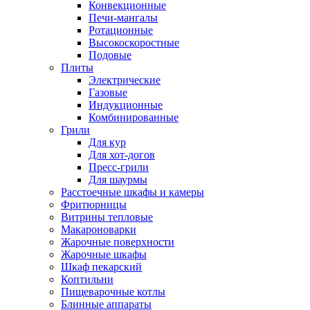
Конвекционные
Печи-мангалы
Ротационные
Высокоскоростные
Подовые
Плиты
Электрические
Газовые
Индукционные
Комбинированные
Грили
Для кур
Для хот-догов
Пресс-грили
Для шаурмы
Расстоечные шкафы и камеры
Фритюрницы
Витрины тепловые
Макароноварки
Жарочные поверхности
Жарочные шкафы
Шкаф пекарский
Коптильни
Пищеварочные котлы
Блинные аппараты