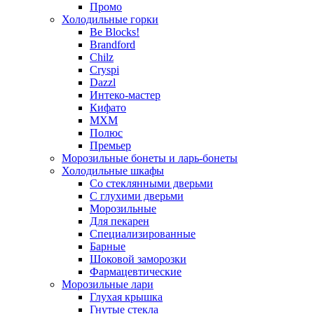
Промо
Холодильные горки
Be Blocks!
Brandford
Chilz
Cryspi
Dazzl
Интеко-мастер
Кифато
МХМ
Полюс
Премьер
Морозильные бонеты и ларь-бонеты
Холодильные шкафы
Со стеклянными дверьми
С глухими дверьми
Морозильные
Для пекарен
Специализированные
Барные
Шоковой заморозки
Фармацевтические
Морозильные лари
Глухая крышка
Гнутые стекла