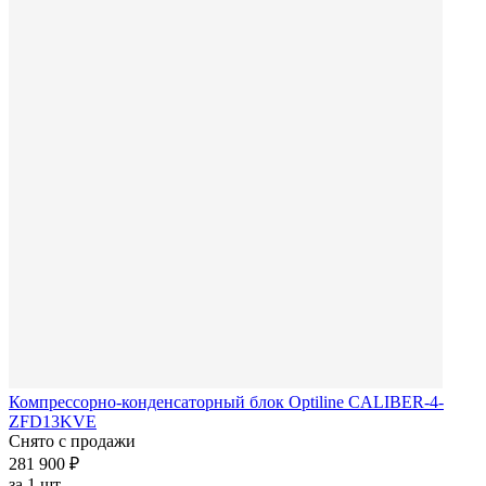
Компрессорно-конденсаторный блок Optiline CALIBER-4-
ZFD13KVE
Снято с продажи
281 900 ₽
за
1 шт