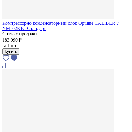
Компрессорно-конденсаторный блок Optiline CALIBER-7-
YM102E1G Стандарт
Снято с продажи
183 990 ₽
за
1 шт
Купить