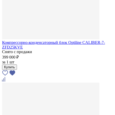
Компрессорно-конденсаторный блок Optiline CALIBER-7-
ZFD25KVE
Снято с продажи
399 000 ₽
за
1 шт
Купить