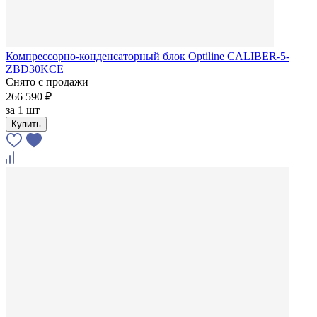
Компрессорно-конденсаторный блок Optiline CALIBER-5-
ZBD30KСE
Снято с продажи
266 590 ₽
за
1 шт
Купить