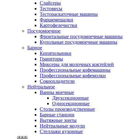
Слайсеры
Тестомесы
Тестораскаточные машины
Фаршемешалки
Картофелечистки
Посудомоечное
Фронтальные посудомоечные машины
Купольные посудомоечные машины
Барное
Кипятильники
Граниторы
Миксеры для молочных коктейлей
Профессиональные кофемашины
Профессиональные кофемолки
Сокоохладители
Нейтральное
Ванны моечные
Двухсекционные
Односекционные
Столы производственные
Барные станции
Вытяжные зонты
Нейтральные модули
Стеллажи кухонные