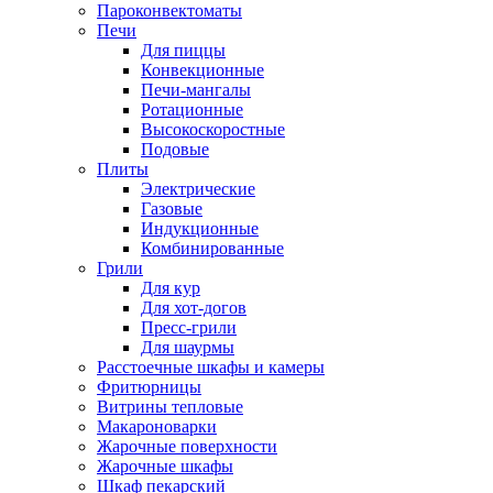
Пароконвектоматы
Печи
Для пиццы
Конвекционные
Печи-мангалы
Ротационные
Высокоскоростные
Подовые
Плиты
Электрические
Газовые
Индукционные
Комбинированные
Грили
Для кур
Для хот-догов
Пресс-грили
Для шаурмы
Расстоечные шкафы и камеры
Фритюрницы
Витрины тепловые
Макароноварки
Жарочные поверхности
Жарочные шкафы
Шкаф пекарский