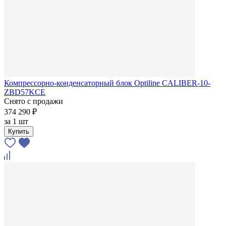
Компрессорно-конденсаторный блок Optiline CALIBER-10-
ZBD57KCE
Снято с продажи
374 290 ₽
за
1 шт
Купить