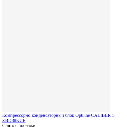
Компрессорно-конденсаторный блок Optiline CALIBER-5-
ZBD38KСE
Снято с продажи