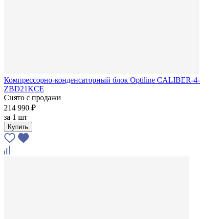
Компрессорно-конденсаторный блок Optiline CALIBER-4-
ZBD21KСE
Снято с продажи
214 990 ₽
за
1 шт
Купить