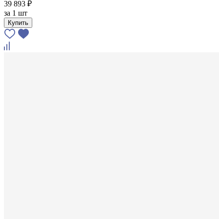
39 893 ₽
за
1 шт
Купить