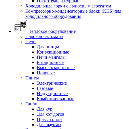
Низкотемпературные
Холодильные горки с выносным агрегатом
Компрессорно-конденсаторные блоки (ККБ) для
холодильного оборудования
Тепловое оборудование
Пароконвектоматы
Печи
Для пиццы
Конвекционные
Печи-мангалы
Ротационные
Высокоскоростные
Подовые
Плиты
Электрические
Газовые
Индукционные
Комбинированные
Грили
Для кур
Для хот-догов
Пресс-грили
Для шаурмы