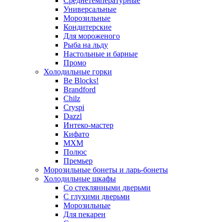
Среднетемпературные
Универсальные
Морозильные
Кондитерские
Для мороженого
Рыба на льду
Настольные и барные
Промо
Холодильные горки
Be Blocks!
Brandford
Chilz
Cryspi
Dazzl
Интеко-мастер
Кифато
МХМ
Полюс
Премьер
Морозильные бонеты и ларь-бонеты
Холодильные шкафы
Со стеклянными дверьми
С глухими дверьми
Морозильные
Для пекарен