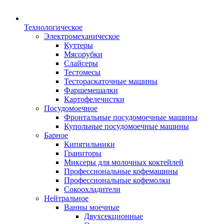
Технологическое
Электромеханическое
Куттеры
Мясорубки
Слайсеры
Тестомесы
Тестораскаточные машины
Фаршемешалки
Картофелечистки
Посудомоечное
Фронтальные посудомоечные машины
Купольные посудомоечные машины
Барное
Кипятильники
Граниторы
Миксеры для молочных коктейлей
Профессиональные кофемашины
Профессиональные кофемолки
Сокоохладители
Нейтральное
Ванны моечные
Двухсекционные