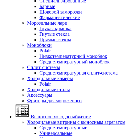
Специализированные
Барные
Шоковой заморозки
Фармацевтические
Морозильные лари
Глухая крышка
Гнутые стекла
Прямые стекла
Моноблоки
Polair
Низкотемпературный моноблок
Среднетемпературный моноблок
Сплит-системы
Среднетемпературная сплит-система
Холодильные камеры
Polair
Холодильные столы
Аксессуары
Фризеры для мороженого
Выносное холодоснабжение
Холодильные витрины с выносным агрегатом
Среднетемпературные
Универсальные