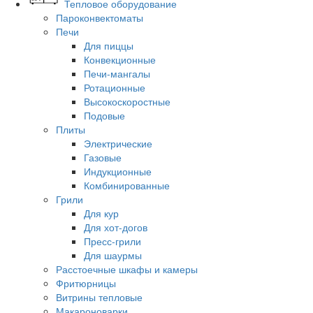
Тепловое оборудование
Пароконвектоматы
Печи
Для пиццы
Конвекционные
Печи-мангалы
Ротационные
Высокоскоростные
Подовые
Плиты
Электрические
Газовые
Индукционные
Комбинированные
Грили
Для кур
Для хот-догов
Пресс-грили
Для шаурмы
Расстоечные шкафы и камеры
Фритюрницы
Витрины тепловые
Макароноварки