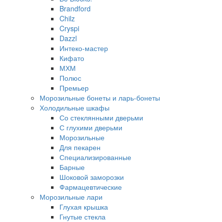
Brandford
Chilz
Cryspi
Dazzl
Интеко-мастер
Кифато
МХМ
Полюс
Премьер
Морозильные бонеты и ларь-бонеты
Холодильные шкафы
Со стеклянными дверьми
С глухими дверьми
Морозильные
Для пекарен
Специализированные
Барные
Шоковой заморозки
Фармацевтические
Морозильные лари
Глухая крышка
Гнутые стекла