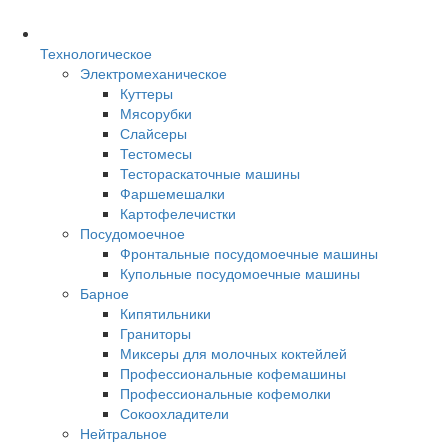
Технологическое
Электромеханическое
Куттеры
Мясорубки
Слайсеры
Тестомесы
Тестораскаточные машины
Фаршемешалки
Картофелечистки
Посудомоечное
Фронтальные посудомоечные машины
Купольные посудомоечные машины
Барное
Кипятильники
Граниторы
Миксеры для молочных коктейлей
Профессиональные кофемашины
Профессиональные кофемолки
Сокоохладители
Нейтральное