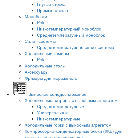
Гнутые стекла
Прямые стекла
Моноблоки
Polair
Низкотемпературный моноблок
Среднетемпературный моноблок
Сплит-системы
Среднетемпературная сплит-система
Холодильные камеры
Polair
Холодильные столы
Аксессуары
Фризеры для мороженого
Выносное холодоснабжение
Холодильные витрины с выносным агрегатом
Среднетемпературные
Универсальные
Низкотемпературные
Холодильные горки с выносным агрегатом
Компрессорно-конденсаторные блоки (ККБ) для
холодильного оборудования