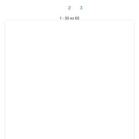
1
2
3
Базовая цена
1 - 30 из 65
От
До
Наличие
Производитель
Abat (
9
)
Atesy (
3
)
Grill Master (
29
)
Восход (
24
)
Ширина
Высота
Глубина
Напряжение
Потребляемая мощность