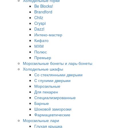
Холодильные горки
Be Blocks!
Brandford
Chilz
Cryspi
Dazzl
Интеко-мастер
Кифато
МХМ
Полюс
Премьер
Морозильные бонеты и ларь-бонеты
Холодильные шкафы
Со стеклянными дверьми
С глухими дверьми
Морозильные
Для пекарен
Специализированные
Барные
Шоковой заморозки
Фармацевтические
Морозильные лари
Глухая крышка