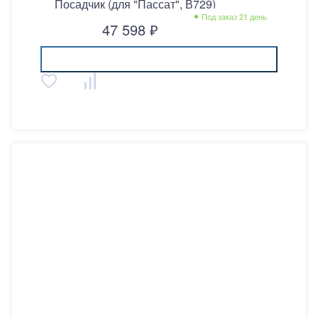
Посадчик (для "Пассат", В729)
Способ установки
Под заказ 21 день
Страна производитель
47 598 ₽
Купить