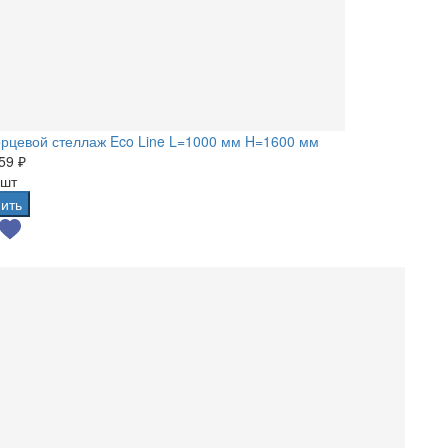
рцевой стеллаж Eco Line L=1000 мм H=1600 мм
59 ₽
 шт
ить