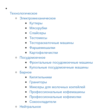
Технологическое
Электромеханическое
Куттеры
Мясорубки
Слайсеры
Тестомесы
Тестораскаточные машины
Фаршемешалки
Картофелечистки
Посудомоечное
Фронтальные посудомоечные машины
Купольные посудомоечные машины
Барное
Кипятильники
Граниторы
Миксеры для молочных коктейлей
Профессиональные кофемашины
Профессиональные кофемолки
Сокоохладители
Нейтральное