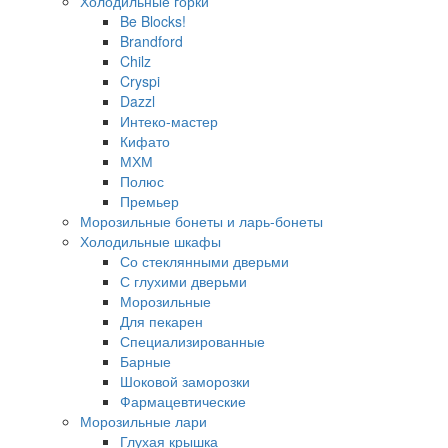
Холодильные горки
Be Blocks!
Brandford
Chilz
Cryspi
Dazzl
Интеко-мастер
Кифато
МХМ
Полюс
Премьер
Морозильные бонеты и ларь-бонеты
Холодильные шкафы
Со стеклянными дверьми
С глухими дверьми
Морозильные
Для пекарен
Специализированные
Барные
Шоковой заморозки
Фармацевтические
Морозильные лари
Глухая крышка