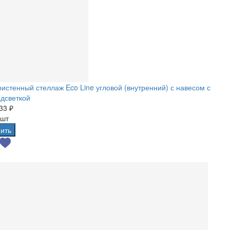
истенный стеллаж Eco Line угловой (внутренний) с навесом с
дсветкой
33 ₽
 шт
ить