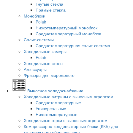
Гнутые стекла
Прямые стекла
Моноблоки
Polair
Низкотемпературный моноблок
Среднетемпературный моноблок
Сплит-системы
Среднетемпературная сплит-система
Холодильные камеры
Polair
Холодильные столы
Аксессуары
Фризеры для мороженого
Выносное холодоснабжение
Холодильные витрины с выносным агрегатом
Среднетемпературные
Универсальные
Низкотемпературные
Холодильные горки с выносным агрегатом
Компрессорно-конденсаторные блоки (ККБ) для
холодильного оборудования