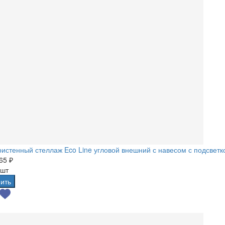
истенный стеллаж Eco Line угловой внешний с навесом с подсветк
65 ₽
 шт
ить