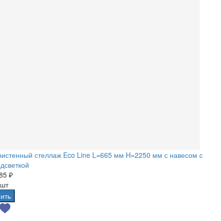
истенный стеллаж Eco Line L=665 мм H=2250 мм с навесом с
дсветкой
85 ₽
 шт
ить