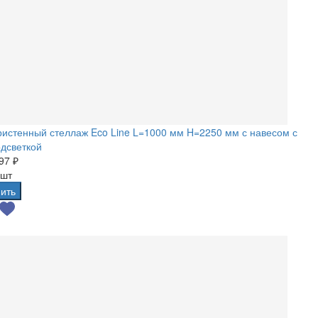
истенный стеллаж Eco Line L=1000 мм H=2250 мм с навесом с
дсветкой
97 ₽
 шт
ить