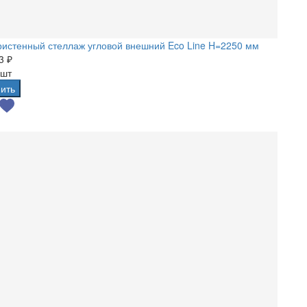
истенный стеллаж угловой внешний Eco Line H=2250 мм
3 ₽
 шт
ить