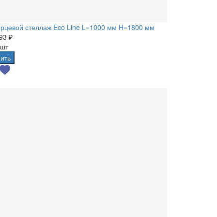
рцевой стеллаж Eco Line L=1000 мм H=1800 мм
93 ₽
 шт
ить