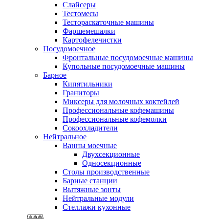
Слайсеры
Тестомесы
Тестораскаточные машины
Фаршемешалки
Картофелечистки
Посудомоечное
Фронтальные посудомоечные машины
Купольные посудомоечные машины
Барное
Кипятильники
Граниторы
Миксеры для молочных коктейлей
Профессиональные кофемашины
Профессиональные кофемолки
Сокоохладители
Нейтральное
Ванны моечные
Двухсекционные
Односекционные
Столы производственные
Барные станции
Вытяжные зонты
Нейтральные модули
Стеллажи кухонные