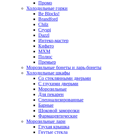
Промо
Холодильные горки
Be Blocks!
Brandford
Chilz
Cryspi
Dazzl
Интеко-мастер
Кифато
МХМ
Полюс
Премьер
Морозильные бонеты и ларь-бонеты
Холодильные шкафы
Со стеклянными дверьми
С глухими дверьми
Морозильные
Для пекарен
Специализированные
Барные
Шоковой заморозки
Фармацевтические
Морозильные лари
Глухая крышка
Гнутые стекла