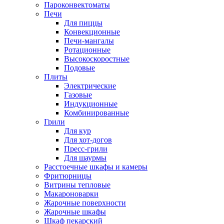
Пароконвектоматы
Печи
Для пиццы
Конвекционные
Печи-мангалы
Ротационные
Высокоскоростные
Подовые
Плиты
Электрические
Газовые
Индукционные
Комбинированные
Грили
Для кур
Для хот-догов
Пресс-грили
Для шаурмы
Расстоечные шкафы и камеры
Фритюрницы
Витрины тепловые
Макароноварки
Жарочные поверхности
Жарочные шкафы
Шкаф пекарский