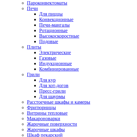
Пароконвектоматы
Печи
Для пиццы
Конвекционные
Печи-мангалы
Ротационные
Высокоскоростные
Подовые
Плиты
Электрические
Газовые
Индукционные
Комбинированные
Грили
Для кур
Для хот-догов
Пресс-грили
Для шаурмы
Расстоечные шкафы и камеры
Фритюрницы
Витрины тепловые
Макароноварки
Жарочные поверхности
Жарочные шкафы
Шкаф пекарский