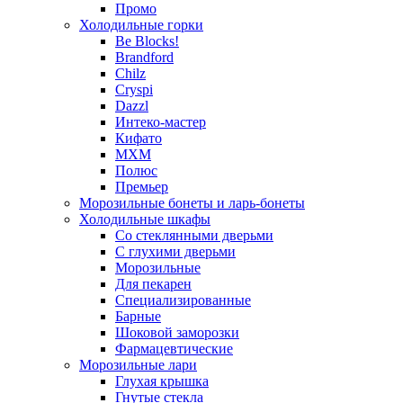
Промо
Холодильные горки
Be Blocks!
Brandford
Chilz
Cryspi
Dazzl
Интеко-мастер
Кифато
МХМ
Полюс
Премьер
Морозильные бонеты и ларь-бонеты
Холодильные шкафы
Со стеклянными дверьми
С глухими дверьми
Морозильные
Для пекарен
Специализированные
Барные
Шоковой заморозки
Фармацевтические
Морозильные лари
Глухая крышка
Гнутые стекла