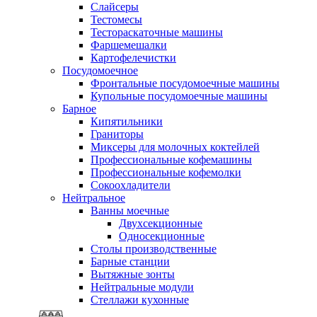
Слайсеры
Тестомесы
Тестораскаточные машины
Фаршемешалки
Картофелечистки
Посудомоечное
Фронтальные посудомоечные машины
Купольные посудомоечные машины
Барное
Кипятильники
Граниторы
Миксеры для молочных коктейлей
Профессиональные кофемашины
Профессиональные кофемолки
Сокоохладители
Нейтральное
Ванны моечные
Двухсекционные
Односекционные
Столы производственные
Барные станции
Вытяжные зонты
Нейтральные модули
Стеллажи кухонные