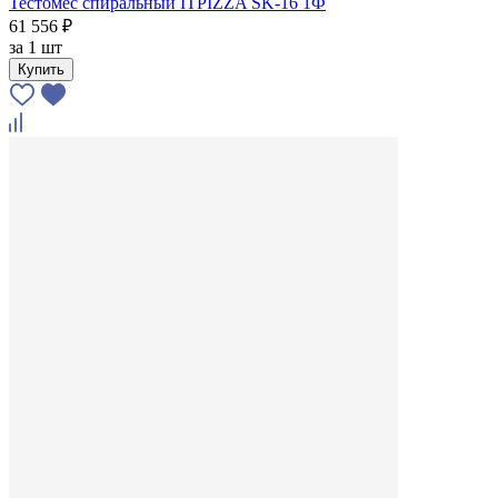
Тестомес спиральный ITPIZZA SK-16 1Ф
61 556 ₽
за
1 шт
Купить