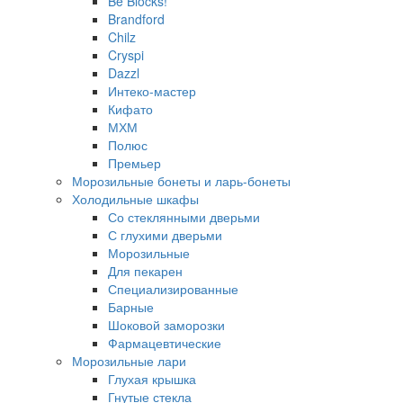
Be Blocks!
Brandford
Chilz
Cryspi
Dazzl
Интеко-мастер
Кифато
МХМ
Полюс
Премьер
Морозильные бонеты и ларь-бонеты
Холодильные шкафы
Со стеклянными дверьми
С глухими дверьми
Морозильные
Для пекарен
Специализированные
Барные
Шоковой заморозки
Фармацевтические
Морозильные лари
Глухая крышка
Гнутые стекла