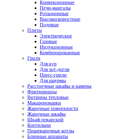
Конвекционные
Печи-мангалы
Ротационные
Высокоскоростные
Подовые
Плиты
Электрические
Газовые
Индукционные
Комбинированные
Грили
Для кур
Для хот-догов
Пресс-грили
Для шаурмы
Расстоечные шкафы и камеры
Фритюрницы
Витрины тепловые
Макароноварки
Жарочные поверхности
Жарочные шкафы
Шкаф пекарский
Коптильни
Пищеварочные котлы
Блинные аппараты