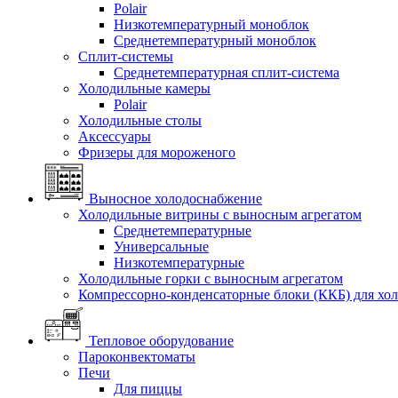
Polair
Низкотемпературный моноблок
Среднетемпературный моноблок
Сплит-системы
Среднетемпературная сплит-система
Холодильные камеры
Polair
Холодильные столы
Аксессуары
Фризеры для мороженого
Выносное холодоснабжение
Холодильные витрины с выносным агрегатом
Среднетемпературные
Универсальные
Низкотемпературные
Холодильные горки с выносным агрегатом
Компрессорно-конденсаторные блоки (ККБ) для хо
Тепловое оборудование
Пароконвектоматы
Печи
Для пиццы