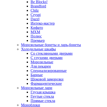
Be Blocks!
Brandford
Chilz
Cryspi
Dazzl
Интеко-мастер
Кифато
МХМ
Полюс
Премьер
Морозильные бонеты и ларь-бонеты
Холодильные шкафы
Со стеклянными дверьми
С глухими дверьми
Морозильные
Для пекарен
Специализированные
Барные
Шоковой заморозки
Фармацевтические
Морозильные лари
Глухая крышка
Гнутые стекла
Прямые стекла
Моноблоки