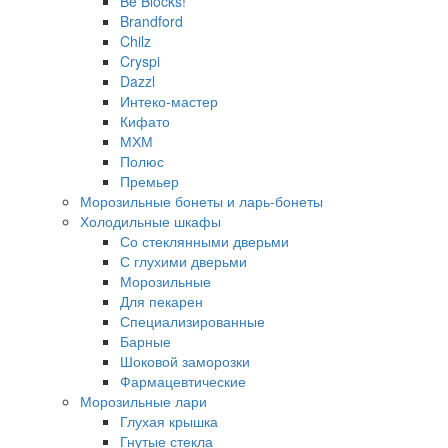
Be Blocks!
Brandford
Chilz
Cryspi
Dazzl
Интеко-мастер
Кифато
МХМ
Полюс
Премьер
Морозильные бонеты и ларь-бонеты
Холодильные шкафы
Со стеклянными дверьми
С глухими дверьми
Морозильные
Для пекарен
Специализированные
Барные
Шоковой заморозки
Фармацевтические
Морозильные лари
Глухая крышка
Гнутые стекла